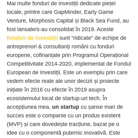
Mai multe fonduri de investiții dedicate pieței
locale, printre care GapMinder, Early Game
Venture, Morphosis Capital și Black Sea Fund, au
fost lansate/s-au consolidat în 2019. Aceste
fonduri de investiții
sunt “ridicate” de echipe de
antreprenori & consultanți români cu fonduri
europene, cofinanțate prin Programul Operațional
Competitivitate 2014-2020, implementat de Fondul
European de Investiții. Este un exemplu prin care
vedem efecte reale ale unor decizii și proiecte
inițiate în 2016 cu efecte în 2019 asupra
ecosistemului local de startup-uri tech. În
accepțiunea mea,
un startup
cu șanse mari de
succes este o companie cu un produs existent
(MVP) și care dovedește tracțiune, bazat pe o
idee cu o componentă puternic inovativă. Este