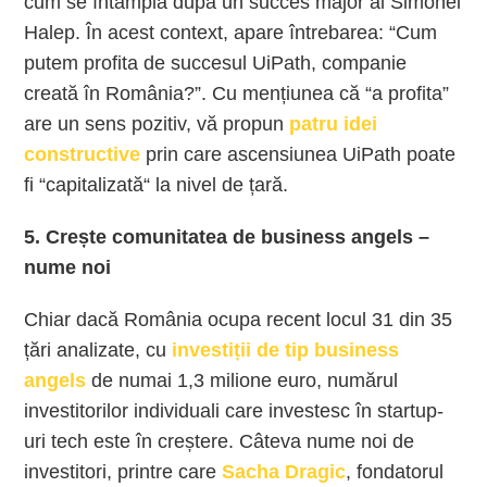
cum se întâmplă după un succes major al Simonei
Halep. În acest context, apare întrebarea: “Cum
putem profita de succesul UiPath, companie
creată în România?”. Cu mențiunea că “a profita”
are un sens pozitiv, vă propun
patru idei
constructive
prin care ascensiunea UiPath poate
fi “capitalizată“ la nivel de țară.
5. Crește comunitatea de business angels –
nume noi
Chiar dacă România ocupa recent locul 31 din 35
țări analizate, cu
investiții de tip business
angels
de numai 1,3 milione euro, numărul
investitorilor individuali care investesc în startup-
uri tech este în creștere. Câteva nume noi de
investitori, printre care
Sacha Dragic
, fondatorul