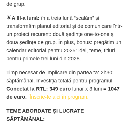
de grup.
🌟
A III-a lună:
în a treia lună “scalăm” și
transformăm planul editorial și de comunicare într-
un proiect recurent: două ședințe one-to-one și
doua ședințe de grup. În plus, bonus: pregătim un
calendar editorial pentru 2025: idei, teme, titluri
pentru primele trei luni din 2025.
Timp necesar de implicare din partea ta: 2h30’
săptămânal. Investiția totală pentru programul
Conectat la RTL: 349 euro
lunar x 3 luni
=
1047
de euro
.
Înscrie-te aici în program.
TEME ABORDATE ȘI LUCRATE
SĂPTĂMÂNAL: