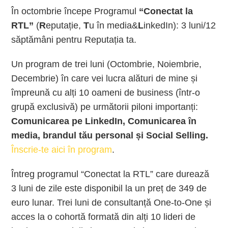
În octombrie începe Programul
“Conectat la
RTL”
(
R
eputație,
T
u în media&
L
inkedIn): 3 luni/12
săptămâni pentru Reputația ta.
Un program de trei luni (Octombrie, Noiembrie,
Decembrie) în care vei lucra alături de mine și
împreună cu alți 10 oameni de business (într-o
grupă exclusivă) pe următorii piloni importanți:
Comunicarea pe LinkedIn, Comunicarea în
media, brandul tău personal și Social Selling.
Înscrie-te aici în program
.
Întreg programul “Conectat la RTL” care durează
3 luni de zile este disponibil la un preț de 349 de
euro lunar. Trei luni de consultanță One-to-One și
acces la o cohortă formată din alți 10 lideri de