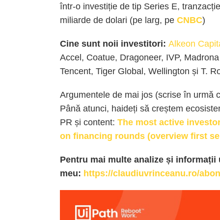
într
-o
investiție
de
tip
Series E,
tranzacți
miliarde de dolari (pe larg, pe
CNBC
)
Cine sunt noii investitori:
Alkeon Capit
Accel, Coatue, Dragoneer, IVP, Madrona
Tencent, Tiger Global, Wellington
și
T. R
Argumentele de
mai
jos (scrise
în
urmă
c
Până
atunci,
haideți
să
creștem
ecosiste
PR
și
content:
The most active invest
on financing rounds (overview first s
Pentru mai multe analize și informații 
meu:
https://claudiuvrinceanu.ro/abon