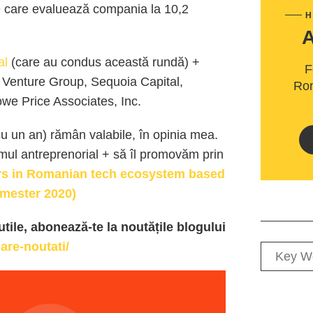
e
care
evaluează
compania
la
10,2
H
al
(care au condus aceast
ă
rund
ă
) +
F
 Venture Group, Sequoia Capital,
Rom
owe Price Associates, Inc.
u un
an)
rămân
valabile,
în
opinia
mea
.
mul antreprenorial +
să
îl
promovăm
prin
ors in Romanian tech ecosystem based
emester 2020)
utile, abonează-te la noutățile blogului
are-noutati/