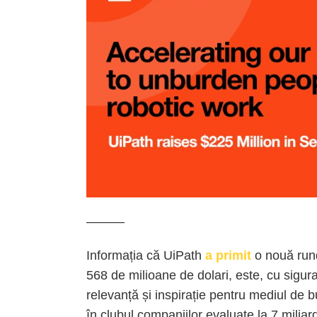
———
Informația că UiPath
a primit
o nouă rund
568 de milioane de dolari, este, cu sigur
relevanță și inspirație pentru mediul de 
în clubul companiilor evaluate la 7 miliar