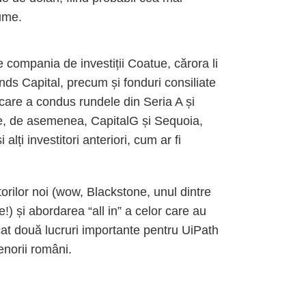
ume.
compania de investiții Coatue, cărora li
s Capital, precum și fonduri consiliate
care a condus rundele din Seria A și
are, de asemenea, CapitalG și Sequoia,
alți investitori anteriori, cum ar fi
itorilor noi (wow, Blackstone, unul dintre
e!) și abordarea “all in” a celor care au
arcat două lucruri importante pentru UiPath
renorii români.