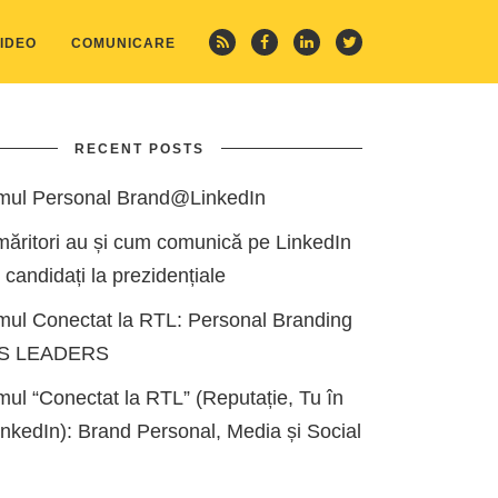
IDEO
COMUNICARE
RECENT POSTS
mul Personal Brand@LinkedIn
măritori au și cum comunică pe LinkedIn
i candidați la prezidențiale
mul Conectat la RTL: Personal Branding
ES LEADERS
ul “Conectat la RTL” (Reputație, Tu în
kedIn): Brand Personal, Media și Social