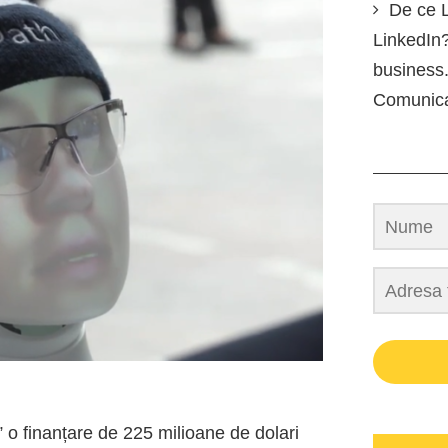
De ce L
LinkedIn?
business.
Comunic
” o
finanțare
de 225 milioane de dolari