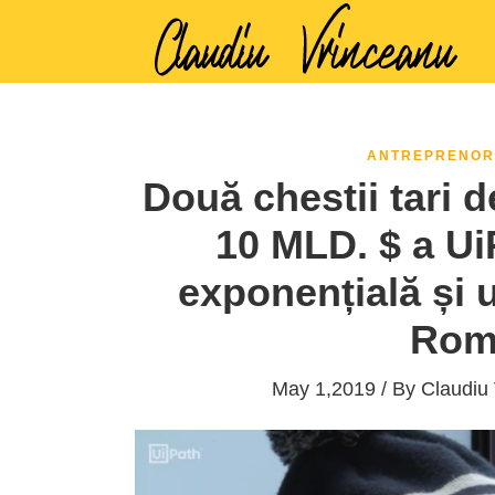
ANTREPRENOR
Două chestii tari 
10 MLD. $ a Ui
exponențială și 
Rom
May 1,2019 / By
Claudiu