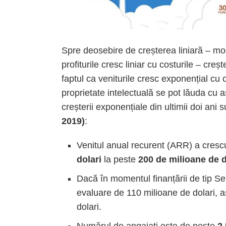
Spre deosebire de creșterea liniară – mod
profiturile cresc liniar cu costurile – cre
faptul ca veniturile cresc exponențial cu 
proprietate intelectuală se pot lăuda cu as
creșterii exponențiale din ultimii doi ani
2019)
:
Venitul anual recurent (ARR) a cresc
dolari
la peste
200 de milioane de d
Dacă în momentul finanțării de tip Se
evaluare de 110 milioane de dolari, a
dolari.
Numărul de angajați este de peste
2