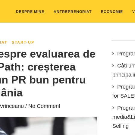
DESPRE MINE
ANTREPRENORIAT
ECONOMIE
V
IAT
START-UP
despre evaluarea de
Progra
Path: creșterea
Câți ur
principali
un PR bun pentru
Progra
ânia
for SAL
 Vrinceanu
/ No Comment
Program
media&Lin
Selling