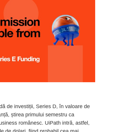
ă de investiții, Series D, în valoare de
anță, știrea primului semestru ca
business românesc. UiPath intră, astfel,
de de dolari, fiind probabil cea mai