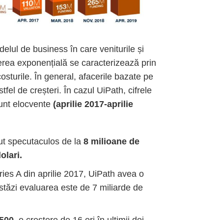
elul de business în care veniturile și
șterea exponențială se caracterizează prin
costurile. În general, afacerile bazate pe
tfel de creșteri. În cazul UiPath, cifrele
 sunt elocvente
(aprilie 2017-aprilie
ut specutaculos de la
8 milioane de
olari.
ries A din aprilie 2017, UiPath avea o
stăzi evaluarea este de 7 miliarde de
.500
, o creștere de 16 ori în ultimii doi