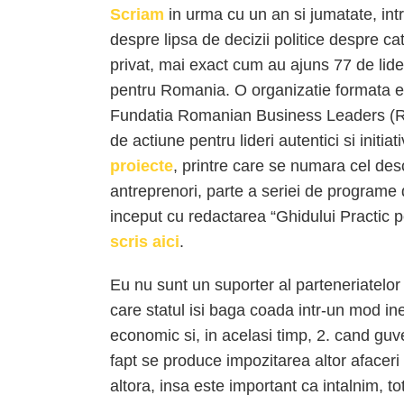
Scriam
in urma cu un an si jumatate, int
despre lipsa de decizii politice despre ca
privat, mai exact cum au ajuns 77 de lide
pentru Romania. O organizatie formata ex
Fundatia Romanian Business Leaders (RB
de actiune pentru lideri autentici si initia
proiecte
, printre care se numara cel desc
antreprenori, parte a seriei de programe 
inceput cu redactarea “Ghidului Practic 
scris aici
.
Eu nu sunt un suporter al parteneriatelor 
care statul isi baga coada intr-un mod in
economic si, in acelasi timp, 2. cand guv
fapt se produce impozitarea altor afaceri pr
altora, insa este important ca intalnim, t