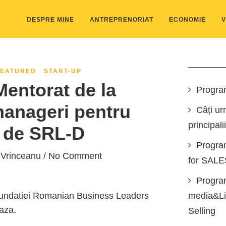
DESPRE MINE
ANTREPRENORIAT
ECONOMIE
V
FEATURED
START-UP
entorat de la
Progra
anageri pentru
Câți ur
principali
i de SRL-D
Progra
 Vrinceanu
/ No Comment
for SAL
Program
undatiei
Romanian Business Leaders
media&Lin
eaza.
Selling