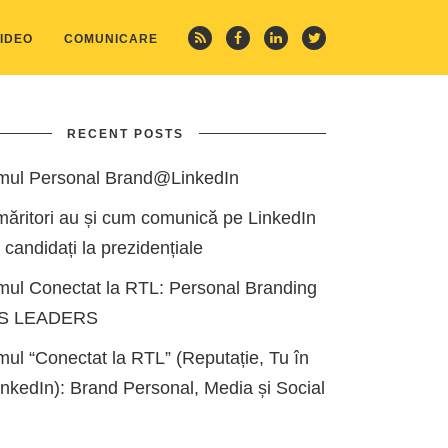
IDEO
COMUNICARE
RECENT POSTS
mul Personal Brand@LinkedIn
măritori au și cum comunică pe LinkedIn
i candidați la prezidențiale
mul Conectat la RTL: Personal Branding
ES LEADERS
ul “Conectat la RTL” (Reputație, Tu în
kedIn): Brand Personal, Media și Social