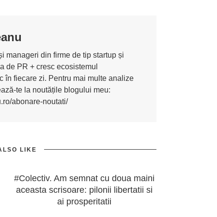
eanu
i manageri din firme de tip startup și
ona de PR + cresc ecosistemul
 în fiecare zi. Pentru mai multe analize
nează-te la noutățile blogului meu:
u.ro/abonare-noutati/
ALSO LIKE
#Colectiv. Am semnat cu doua maini
aceasta scrisoare: pilonii libertatii si
ai prosperitatii