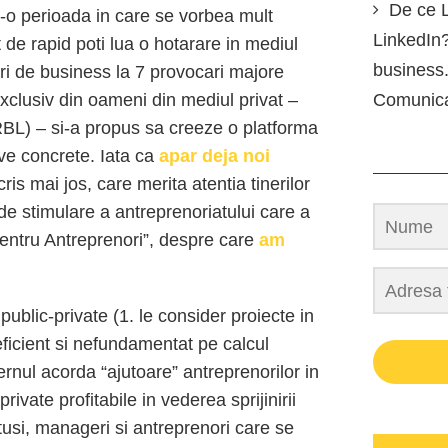
De ce L
r-o perioada in care se vorbea mult
LinkedIn?
t de rapid poti lua o hotarare in mediul
business.
ri de business la 7 provocari majore
clusiv din oameni din mediul privat –
Comunic
L) – si-a propus sa creeze o platforma
tive concrete. Iata ca
apar deja noi
ris mai jos, care merita atentia tinerilor
de stimulare a antreprenoriatului care a
pentru Antreprenori”, despre care
am
public-private (1. le consider proiecte in
eficient si nefundamentat pe calcul
ernul acorda “ajutoare” antreprenorilor in
ivate profitabile in vederea sprijinirii
otusi, manageri si antreprenori care se