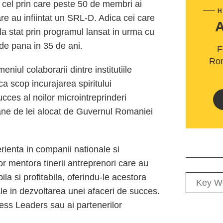
 cel prin care peste 50 de membri ai
H
re au infiintat un SRL-D. Adica cei care
la stat prin programul lansat in urma cu
 de pana in 35 de ani.
F
Rom
niul colaborarii dintre institutiile
ca scop incurajarea spiritului
cces al noilor microintreprinderi
oane de lei alocat de Guvernul Romaniei
ienta in companii nationale si
 mentora tinerii antreprenori care au
la si profitabila, oferindu-le acestora
le in dezvoltarea unei afaceri de succes.
ss Leaders sau ai partenerilor