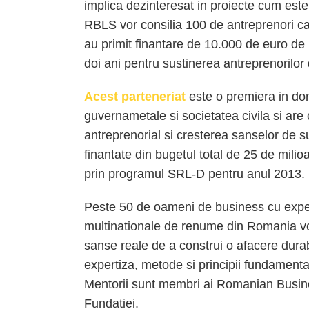
implica dezinteresat in proiecte cum este
RBLS vor consilia 100 de antreprenori ca
au primit finantare de 10.000 de euro de 
doi ani pentru sustinerea antreprenorilor
Acest parteneriat
este o premiera in dome
guvernametale si societatea civila si are 
antreprenorial si cresterea sanselor de su
finantate din bugetul total de 25 de mili
prin programul SRL-D pentru anul 2013.
Peste 50 de oameni de business cu exper
multinationale de renume din Romania vor
sanse reale de a construi o afacere durabi
expertiza, metode si principii fundamenta
Mentorii sunt membri ai Romanian Busine
Fundatiei.