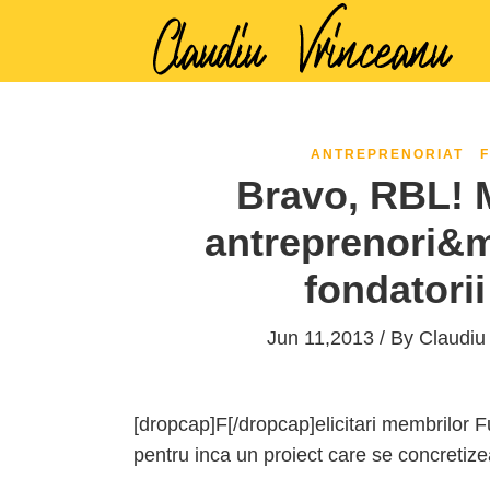
ANTREPRENORIAT
Bravo, RBL! M
antreprenori&m
fondatori
Jun 11,2013 / By
Claudiu
[dropcap]F[/dropcap]elicitari membrilor F
pentru inca un proiect care se concretiz