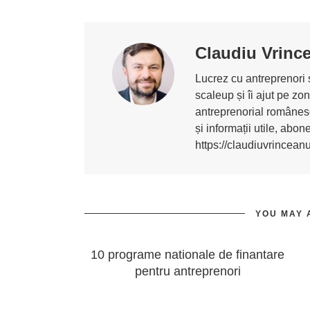
Claudiu Vrinc
Lucrez cu antreprenori ș
scaleup și îi ajut pe z
antreprenorial românesc
și informații utile, abo
https://claudiuvrincean
YOU MAY 
10 programe nationale de finantare
pentru antreprenori