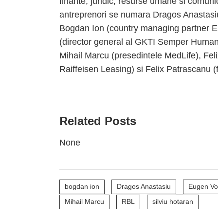
finante, juridic, resurse umane si comunica
antreprenori se numara Dragos Anastasiu 
Bogdan Ion (country managing partner E
(director general al GKTI Semper Human)
Mihail Marcu (presedintele MedLife), Felix
Raiffeisen Leasing) si Felix Patrascanu (
Related Posts
None
bogdan ion
Dragos Anastasiu
Eugen Vo
Mihail Marcu
RBL
silviu hotaran