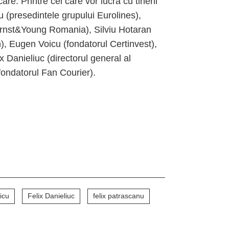
re. Printre cei care vor lucra cu tinerii
(presedintele grupului Eurolines),
rnst&Young Romania), Silviu Hotaran
, Eugen Voicu (fondatorul Certinvest),
 Danieliuc (directorul general al
fondatorul Fan Courier).
icu
Felix Danieliuc
felix patrascanu