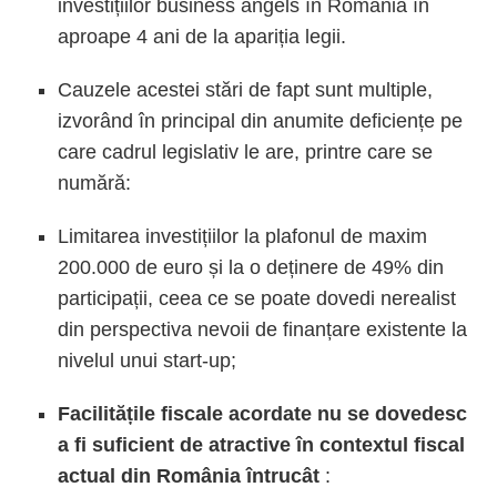
investițiilor business angels în România în
aproape 4 ani de la apariția legii.
Cauzele acestei stări de fapt sunt multiple,
izvorând în principal din anumite deficiențe pe
care cadrul legislativ le are, printre care se
numără:
Limitarea investițiilor la plafonul de maxim
200.000 de euro și la o deținere de 49% din
participații, ceea ce se poate dovedi nerealist
din perspectiva nevoii de finanțare existente la
nivelul unui start-up;
Facilitățile fiscale acordate nu se dovedesc
a fi suficient de atractive în contextul fiscal
actual din România întrucât
: