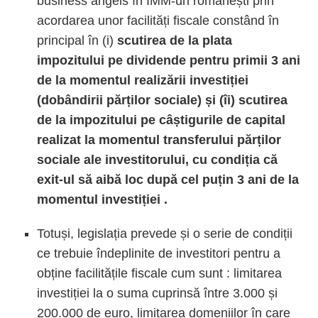
business angels în IMM-uri românești prin
acordarea unor facilități fiscale constând în
principal în (i)
scutirea de la plata
impozitului pe dividende pentru primii 3 ani
de la momentul realizării investiției
(dobândirii părților sociale) și (îi) scutirea
de la impozitului pe câștigurile de capital
realizat la momentul transferului părților
sociale ale investitorului, cu condiția că
exit-ul să aibă loc după cel puțin 3 ani de la
momentul investiției .
Totuși, legislația prevede și o serie de condiții
ce trebuie îndeplinite de investitori pentru a
obține facilitățile fiscale cum sunt :
limitarea
investiției la o suma cuprinsă între 3.000 și
200.000 de euro, limitarea domeniilor în care