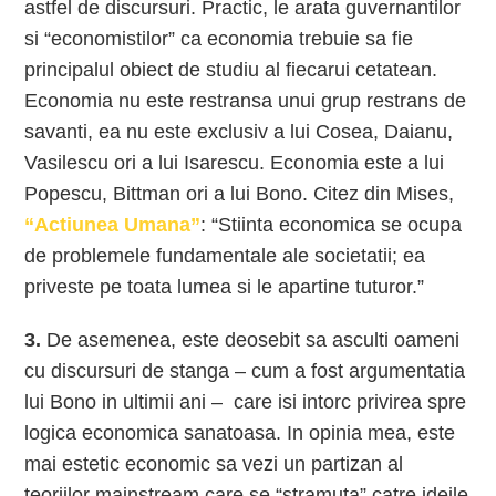
astfel de discursuri. Practic, le arata guvernantilor
si “economistilor” ca economia trebuie sa fie
principalul obiect de studiu al fiecarui cetatean.
Economia nu este restransa unui grup restrans de
savanti, ea nu este exclusiv a lui Cosea, Daianu,
Vasilescu ori a lui Isarescu. Economia este a lui
Popescu, Bittman ori a lui Bono. Citez din Mises,
“Actiunea Umana”
: “Stiinta economica se ocupa
de problemele fundamentale ale societatii; ea
priveste pe toata lumea si le apartine tuturor.”
3.
De asemenea, este deosebit sa asculti oameni
cu discursuri de stanga – cum a fost argumentatia
lui Bono in ultimii ani – care isi intorc privirea spre
logica economica sanatoasa. In opinia mea, este
mai estetic economic sa vezi un partizan al
teoriilor mainstream care se “stramuta” catre ideile