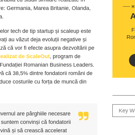
H
re: Germania, Marea Britanie, Olanda,
a.
F
elor tech de tip startup și scaleup este
Rom
ați au văzut deja evoluții negative și
ă că vor fi efecte asupra dezvoltării pe
realizat de ScaleOut
, program de
al Fundației Romanian Business Leaders.
vă că 38,5% dintre fondatorii români de
educe costurile cu forța de muncă din
guvernul are pârghiile necesare
ar suntem convinși că fondatorii
revină și să crească accelerat