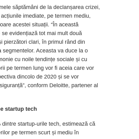
primele săptămâni de la declanșarea crizei,
 acțiunile imediate, pe termen mediu,
ioare acestei situații. “În această
e se evidențiază tot mai mult două
i pierzători clari, în primul rând din
a segmentelor. Aceasta va duce la o
rmonie cu noile tendințe sociale și cu
orii pe termen lung vor fi aceia care vor
ectiva dincolo de 2020 și se vor
siguranță”, conform Deloitte, partener al
e startup tech
dintre startup-urile tech, estimează că
rilor pe termen scurt și mediu în