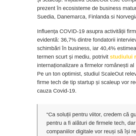
prezent în ecosisteme de business matu
Suedia, Danemarca, Finlanda si Norvegi
Influența COVID-19 asupra activității firm
evidentă: 36,7% dintre fondatorii interviev
schimbări în business, iar 40,4% estimeaz
termen scurt și mediu, potrivit
studiului 
internaționalizare a firmelor românești 
Pe un ton optimist, studiul ScaleOut rele
firme tech de tip startup și scaleup vor r
cauza Covid-19.
“Ca soluții pentru viitor, credem că 
pentru a fi alături de firmele tech, d
companiilor digitale vor reuși să își 