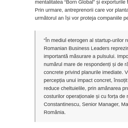
mentalitatea “Born Global” și exporturile 
Prin urmare, antreprenorii care vor planta
următorul an își vor proteja companiile pe
“În mediul eterogen al startup-urilor r
Romanian Business Leaders reprezint
importantă măsurare a pulsului. Impo
numărul mare de respondenți și de răs
concrete privind planurile imediate.
percepția unui impact concret, însoțit
reduce cheltuielile, prin amânarea pr
costurilor operaționale și cu forța d
Constantinescu, Senior Manager, Man
România.