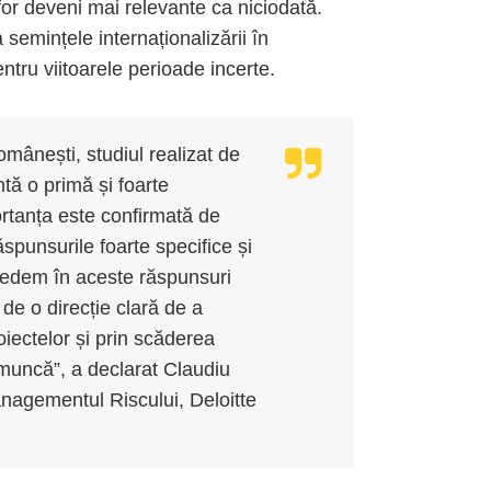
for deveni mai relevante ca niciodată.
 semințele internaționalizării în
ntru viitoarele perioade incerte.
omânești, studiul realizat de
ă o primă și foarte
rtanța este confirmată de
punsurile foarte specifice și
 Vedem în aceste răspunsuri
 de o direcție clară de a
oiectelor și prin scăderea
e muncă”, a declarat Claudiu
agementul Riscului, Deloitte