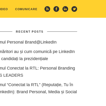
IDEO
COMUNICARE
RECENT POSTS
mul Personal Brand@LinkedIn
măritori au și cum comunică pe LinkedIn
i candidați la prezidențiale
mul Conectat la RTL: Personal Branding
ES LEADERS
ul “Conectat la RTL” (Reputație, Tu în
kedIn): Brand Personal, Media și Social