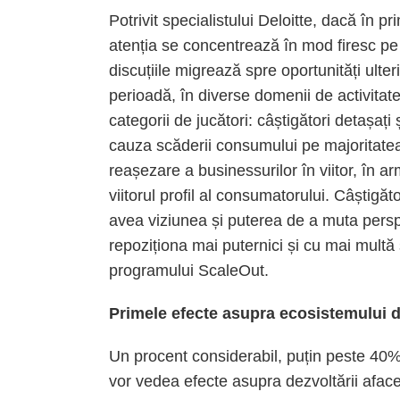
Potrivit specialistului Deloitte, dacă în 
atenția se concentrează în mod firesc pe
discuțiile migrează spre oportunități ulter
perioadă, în diverse domenii de activitat
categorii de jucători: câștigători detașați ș
cauza scăderii consumului pe majoritate
reașezare a businessurilor în viitor, în a
viitorul profil al consumatorului. Câștigăt
avea viziunea și puterea de a muta persp
repoziționa mai puternici și cu mai multă 
programului ScaleOut.
Primele efecte asupra ecosistemului d
Un procent considerabil, puțin peste 40% 
vor vedea efecte asupra dezvoltării aface