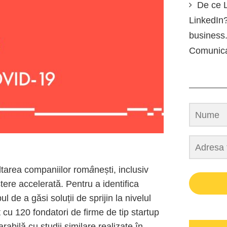
De ce L
LinkedIn?
business.
Comunic
tarea companiilor rom
â
nești, inclusiv
ștere accelerată. Pentru a identifica
 de a găsi soluții de sprijin la nivelul
 cu 120 fondatori de firme de tip startup
rabilă cu studii similare realizate în