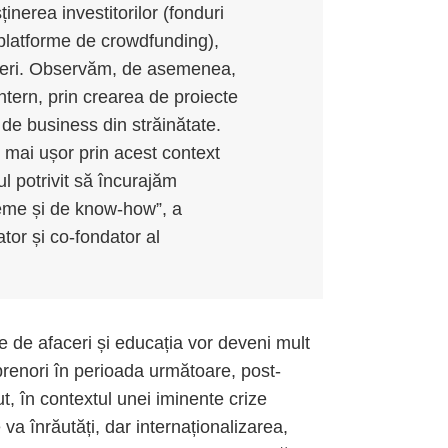
ținerea investitorilor (fonduri
 platforme de crowdfunding),
faceri. Observăm, de asemenea,
ntern, prin crearea de proiecte
 de business din străinătate.
 mai ușor prin acest context
 potrivit să încurajăm
teme și de know-how”, a
tor și co-fondator al
 de afaceri și educația vor deveni mult
renori în perioada următoare, post-
, în contextul unei iminente crize
va înrăutăți, dar internaționalizarea,