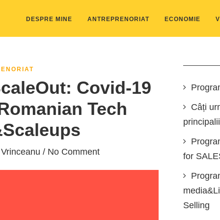
DESPRE MINE
ANTREPRENORIAT
ECONOMIE
V
ENORIAT
ScaleOut: Covid-19
Progra
 Romanian Tech
Câți ur
principali
&Scaleups
Progra
 Vrinceanu
/ No Comment
for SAL
Program
media&Lin
Selling