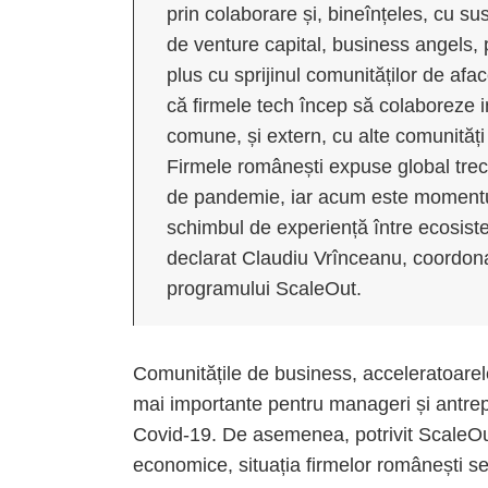
prin colaborare și, bineînțeles, cu sus
de venture capital, business angels,
plus cu sprijinul comunităților de a
că firmele tech încep să colaboreze i
comune, și extern, cu alte comunități
Firmele românești expuse global trec
de pandemie, iar acum este momentul
schimbul de experiență între ecosis
declarat Claudiu Vrînceanu, coordona
programului ScaleOut.
Comunitățile de business, acceleratoarele
mai importante pentru manageri și antrep
Covid-19. De asemenea, potrivit ScaleOut
economice, situația firmelor românești se 