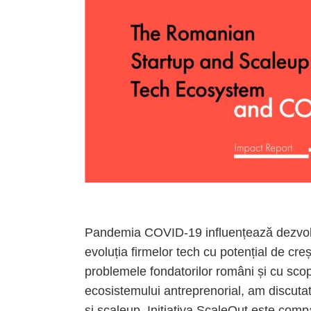
Pandemia COVID-19 influențează dezvol
evoluția firmelor tech cu potențial de cre
problemele fondatorilor români și cu scopul
ecosistemului antreprenorial, am discutat
și scaleup. Inițiativa ScaleOut este compa