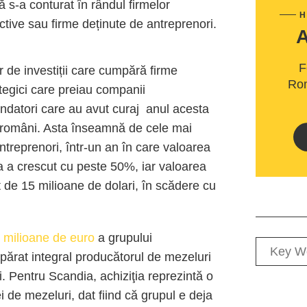
ă s-a conturat în rândul firmelor
H
active sau firme deținute de antreprenori.
F
or de investiții care cumpără firme
Rom
ategici care preiau companii
ondatori care au avut curaj anul acesta
i români. Asta înseamnă de cele mai
ntreprenori, într-un an în care valoarea
ia a crescut cu peste 50%, iar valoarea
t de 15 milioane de dolari, în scădere cu
e milioane de euro
a grupului
ărat integral producătorul de mezeluri
ăi. Pentru Scandia, achiziţia reprezintă o
 de mezeluri, dat fiind că grupul e deja