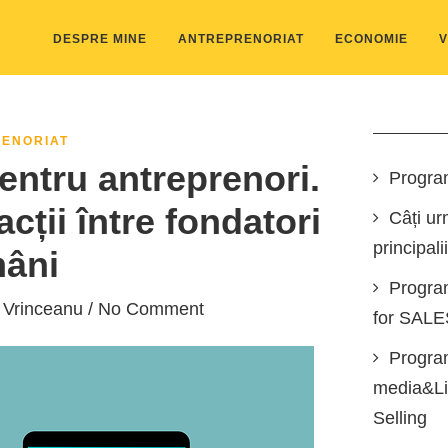
DESPRE MINE
ANTREPRENORIAT
ECONOMIE
V
ENORIAT
entru antreprenori.
Progra
acții între fondatori
Câți ur
principali
âni
Progra
 Vrinceanu
/ No Comment
for SAL
Program
media&Lin
Selling