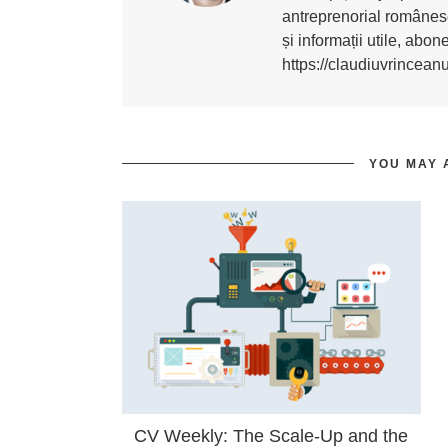
antreprenorial românesc
și informații utile, abo
https://claudiuvrincean
YOU MAY 
CV Weekly: The Scale-Up and the