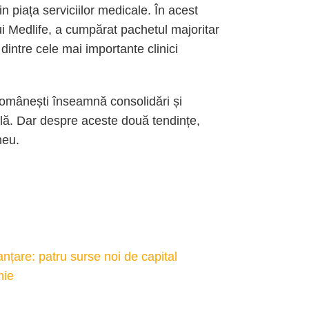
n piața serviciilor medicale. În acest
i Medlife, a cumpărat pachetul majoritar
dintre cele mai importante clinici
românești înseamnă consolidări și
nală. Dar despre aceste două tendințe,
meu.
anțare: patru surse noi de capital
mie