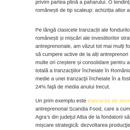
privim partea plină a paharului. O tendinț
românești de tip scaleup: achiziția altor 
Pe lângă clasicele tranzacții ale fonduril
românești și mișcări ale investitorilor str
antreprenoriale, am văzut tot mai mulți f
să cumpere active de la alți antreprenor
multe ori creștere și consolidare pentru a
totală a tranzacţiilor încheiate în Român
medie a unei tranzacţii încheiate în a fos
24% faţă de media anului trecut.
Un prim exemplu este
tranzacția de zec
antreprenorial Scandia Food, care a cump
Agra’s din judeţul Alba de la fondatorii s
mișcare strategică: dezvoltarea producţiei