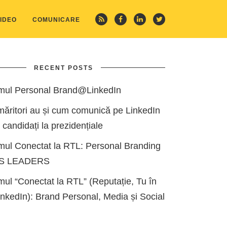
IDEO
COMUNICARE
RECENT POSTS
mul Personal Brand@LinkedIn
măritori au și cum comunică pe LinkedIn
i candidați la prezidențiale
mul Conectat la RTL: Personal Branding
ES LEADERS
ul “Conectat la RTL” (Reputație, Tu în
kedIn): Brand Personal, Media și Social