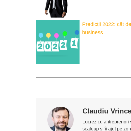
Predicții 2022: cât de
business
Claudiu Vrinc
Lucrez cu antreprenori ș
scaleup și îi ajut pe z