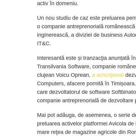
activ în domeniu.
Un nou studiu de caz este preluarea pent
o companie antreprenorială românească s
inginerească, a diviziei de business Auto
IT&C.
Interesantă este și tranzacţia anunțată 
Transilvania Software, companie românea
clujean Voicu Oprean,
a achiziţionat
dezv
Computers, afacere pornită în Timișoara.
care dezvoltatorul de software Softbinat
companie antreprenorială de dezvoltare 
Mai pot adăuga, de asemenea, o serie de 
preluarea activelor platformei Avicola de
mare reţea de magazine agricole din Rom