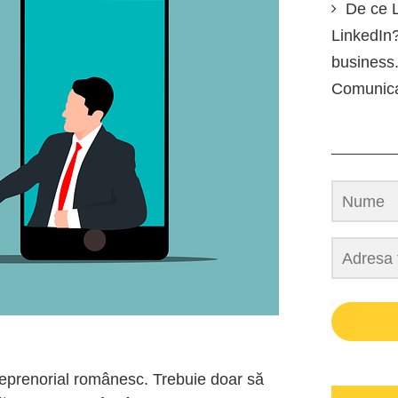
De ce L
LinkedIn?
business.
Comunic
reprenorial românesc. Trebuie doar să