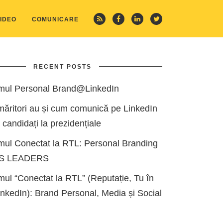
IDEO
COMUNICARE
RECENT POSTS
mul Personal Brand@LinkedIn
măritori au și cum comunică pe LinkedIn
i candidați la prezidențiale
mul Conectat la RTL: Personal Branding
ES LEADERS
ul “Conectat la RTL” (Reputație, Tu în
kedIn): Brand Personal, Media și Social