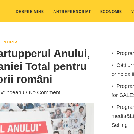
DESPRE MINE
ANTREPRENORIAT
ECONOMIE
V
ENORIAT
artupperul Anului,
Progra
niei Total pentru
Câți ur
principali
rii români
Progra
 Vrinceanu
/ No Comment
for SAL
Program
media&Lin
Selling