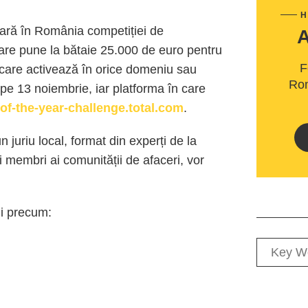
H
oară în România competiției de
care pune la bătaie 25.000 de euro pentru
F
, care activează în orice domeniu sau
Rom
ă pe 13 noiembrie, iar platforma în care
of-the-year-challenge.total.com
.
 un juriu local, format din experți de la
 și membri ai comunității de afaceri, vor
ii precum: