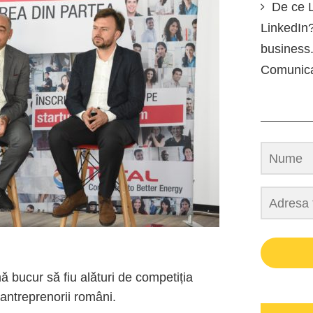
De ce L
LinkedIn?
business.
Comunic
ă bucur să fiu alături de competiția
 antreprenorii români.