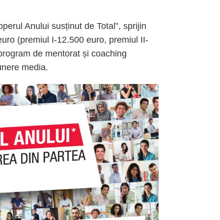
pperul Anului susținut de Total”, sprijin
uro (premiul I-12.500 euro, premiul II-
n program de mentorat și coaching
unere media.