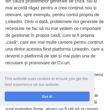
din cauza problemelor generate de criză. Nu-și
mai acordă răgaz pentru a crea conținut nou și
relevant, spre exemplu, pentru contul propriu de
LinkedIn. Dintr-o dată, problemele noi generate de
recesiune ne fac să nu mai vedem ce-i important
de gestionat în propria casă, cum ar fi propria
„casă”, care are mai multe camere pentru conținut,
una dintre acestea fiind platforma LinkedIn, care a
devenit o platformă de idei și mai puțin una de
recrutare și promovare de CV-uri.
Întrucât ciclul de vânzare în modelele de business
This website uses cookies to ensure you get the
B2B este în general mai mare decât în B2C,
best experience on our website.
argumentele în favoarea susținerii creșterii pe
termen lung prin investiții în marketing sunt mai
Got it!
puternice în B2B decât în B2C. Dacă clienții tăi
sunt majoritar firme, atunci va fi util să nu ignori