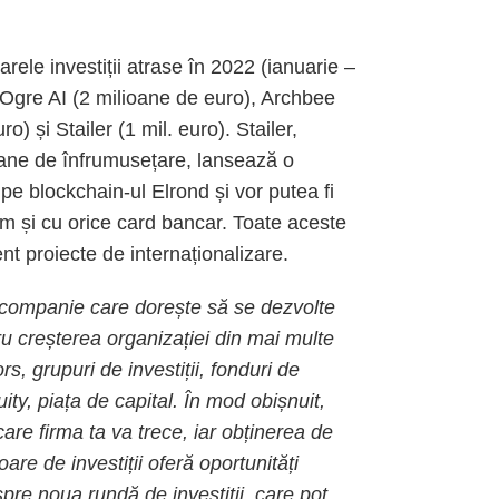
arele investiții atrase în 2022 (ianuarie –
 Ogre AI (2 milioane de euro), Archbee
o) și Stailer (1 mil. euro). Stailer,
oane de înfrumusețare, lansează o
e blockchain-ul Elrond și vor putea fi
m și cu orice card bancar. Toate aceste
nt proiecte de internaționalizare.
o companie care dorește să se dezvolte
tru creșterea organizației din mai multe
ors, grupuri de investiții, fonduri de
ity, piața de capital. În mod obișnuit,
are firma ta va trece, iar obținerea de
oare de investiții oferă oportunități
pre noua rundă de investiții, care pot