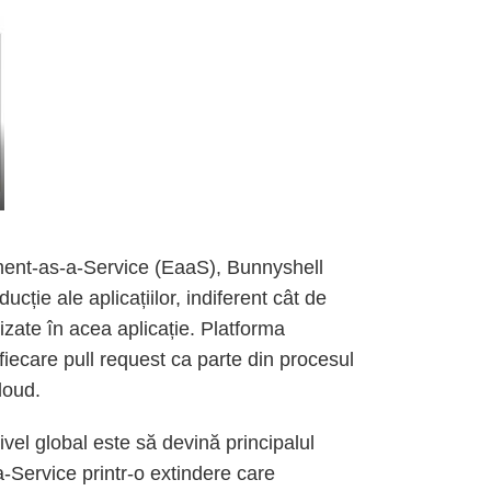
ment-as-a-Service (EaaS), Bunnyshell
ucție ale aplicațiilor, indiferent cât de
lizate în acea aplicație. Platforma
iecare pull request ca parte din procesul
cloud.
vel global este să devină principalul
-Service printr-o extindere care