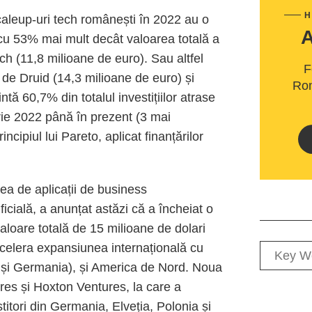
H
caleup-uri tech românești în 2022 au o
 cu 53% mai mult decât valoarea totală a
tech (11,8 milioane de euro). Sau altfel
F
 de Druid (14,3 milioane de euro) și
Rom
tă 60,7% din totalul investițiilor atrase
rie 2022 până în prezent (3 mai
ncipiul lui Pareto, aplicat finanțărilor
ea de aplicații de business
ficială, a anunțat astăzi că a încheiat o
aloare totală de 15 milioane de dolari
 accelera expansiunea internațională cu
a și Germania), și America de Nord. Noua
res și Hoxton Ventures, la care a
titori din Germania, Elveția, Polonia și