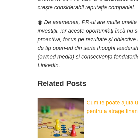
crește considerabil reputația companiei.
◉
De asemenea, PR-ul are multe unelte car
investiții, iar aceste oportunități încă n
proactiva, focus pe rezultate și obiectiv
de tip open-ed din seria thought leadershi
(owned media) si consecvența fondatorilor
LinkedIn.
Related Posts
Cum te poate ajuta un
pentru a atrage finan