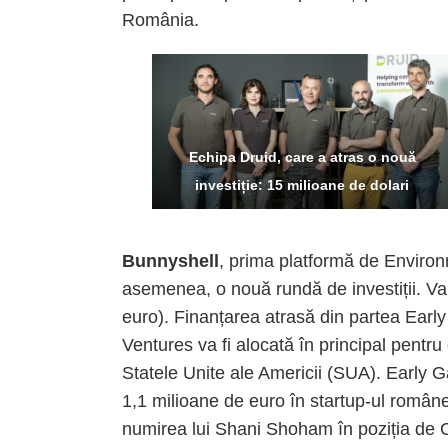
România.
Echipa Druid, care a atras o nouă
investiție: 15 milioane de dolari
Bunnyshell
, prima platformă de Environ
asemenea, o nouă rundă de investiții. Val
euro). Finanțarea atrasă din partea Ea
Ventures va fi alocată în principal pentr
Statele Unite ale Americii (SUA). Early G
1,1 milioane de euro în startup-ul româ
numirea lui Shani Shoham în poziția de 