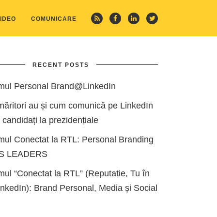
IDEO
COMUNICARE
RECENT POSTS
mul Personal Brand@LinkedIn
măritori au și cum comunică pe LinkedIn
i candidați la prezidențiale
mul Conectat la RTL: Personal Branding
ES LEADERS
ul “Conectat la RTL” (Reputație, Tu în
kedIn): Brand Personal, Media și Social