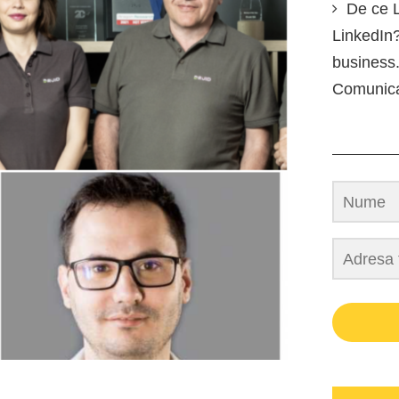
De ce L
LinkedIn?
business.
Comunic