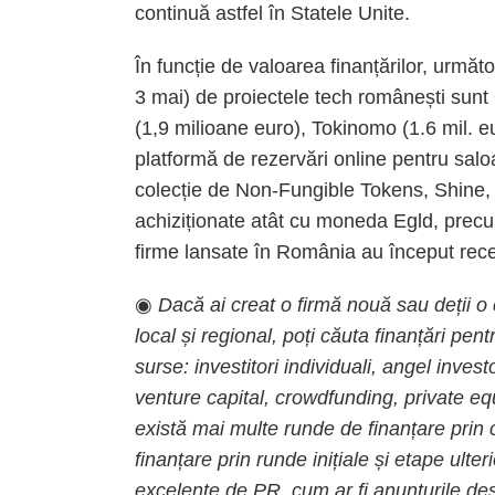
continuă astfel în Statele Unite.
În funcție de valoarea finanțărilor, următo
3 mai) de proiectele tech românești sunt
(1,9 milioane euro), Tokinomo (1.6 mil. eur
platformă de rezervări online pentru sal
colecție de Non-Fungible Tokens, Shine, p
achiziționate atât cu moneda Egld, precu
firme lansate în România au început rece
◉
Dacă ai creat o firmă nouă sau deții 
local și regional, poți căuta finanțări pen
surse: investitori individuali, angel invest
venture capital, crowdfunding, private equ
există mai multe runde de finanțare prin c
finanțare prin runde inițiale și etape ulteri
excelente de PR, cum ar fi anunțurile des