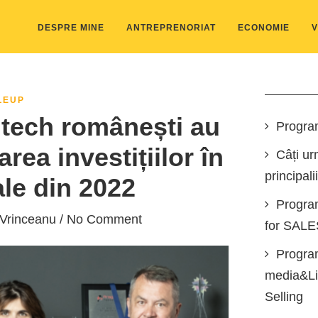
DESPRE MINE
ANTREPRENORIAT
ECONOMIE
V
LEUP
 tech românești au
Progra
rea investițiilor în
Câți ur
principali
ale din 2022
Progra
 Vrinceanu
/ No Comment
for SAL
Program
media&Lin
Selling