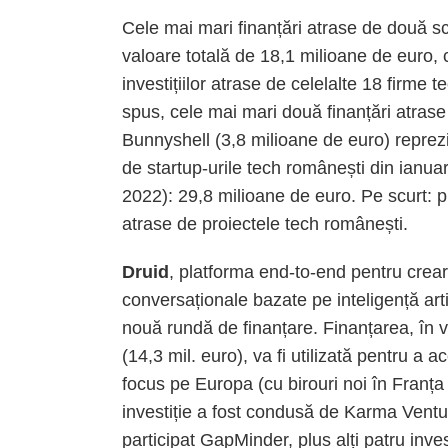
Cele mai mari finanțări atrase de două s
valoare totală de 18,1 milioane de euro,
investițiilor atrase de celelalte 18 firme 
spus, cele mai mari două finanțări atrase
Bunnyshell (3,8 milioane de euro) reprezin
de startup-urile tech românești din ianua
2022): 29,8 milioane de euro. Pe scurt: pri
atrase de proiectele tech românești.
Druid
, platforma end-to-end pentru crear
conversaționale bazate pe inteligență arti
nouă rundă de finanțare. Finanțarea, în v
(14,3 mil. euro), va fi utilizată pentru a
focus pe Europa (cu birouri noi în Franț
investiție a fost condusă de Karma Ventu
participat GapMinder, plus alți patru inves