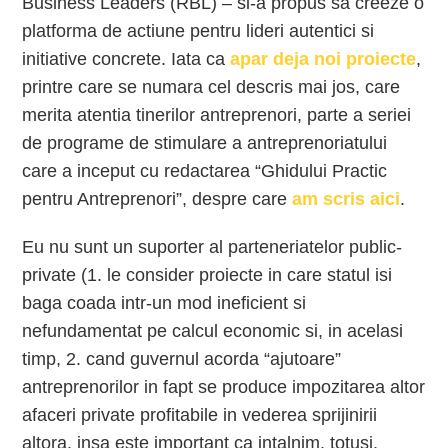
Business Leaders (RBL) – si-a propus sa creeze o
platforma de actiune pentru lideri autentici si
initiative concrete. Iata ca
apar deja noi proiecte
,
printre care se numara cel descris mai jos, care
merita atentia tinerilor antreprenori, parte a seriei
de programe de stimulare a antreprenoriatului
care a inceput cu redactarea “Ghidului Practic
pentru Antreprenori”, despre care
am scris aici
.
Eu nu sunt un suporter al parteneriatelor public-
private (1. le consider proiecte in care statul isi
baga coada intr-un mod ineficient si
nefundamentat pe calcul economic si, in acelasi
timp, 2. cand guvernul acorda “ajutoare”
antreprenorilor in fapt se produce impozitarea altor
afaceri private profitabile in vederea sprijinirii
altora, insa este important ca intalnim, totusi,