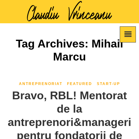
Tag Archives: Mihail
Marcu
ANTREPRENORIAT
FEATURED
START-UP
Bravo, RBL! Mentorat
de la
antreprenori&manageri
pentru fondatorii de