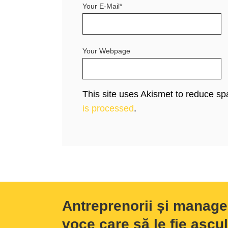
Your E-Mail*
Your Webpage
This site uses Akismet to reduce s
is processed
.
Antreprenorii și manage
voce care să le fie ascul