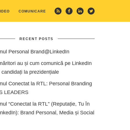
IDEO
COMUNICARE
RECENT POSTS
mul Personal Brand@LinkedIn
măritori au și cum comunică pe LinkedIn
i candidați la prezidențiale
mul Conectat la RTL: Personal Branding
ES LEADERS
ul “Conectat la RTL” (Reputație, Tu în
kedIn): Brand Personal, Media și Social