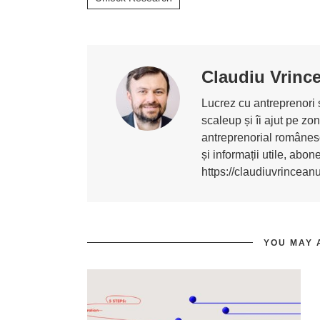
Claudiu Vrinc
Lucrez cu antreprenori ș
scaleup și îi ajut pe z
antreprenorial românesc
și informații utile, abo
https://claudiuvrincean
YOU MAY 