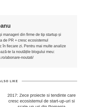
eanu
i manageri din firme de tip startup și
ona de PR + cresc ecosistemul
 în fiecare zi. Pentru mai multe analize
nează-te la noutățile blogului meu:
u.ro/abonare-noutati/
ALSO LIKE
2017: Zece proiecte si tendinte care
cresc ecosistemul de start-up-uri si
scale-up-uri din Romania