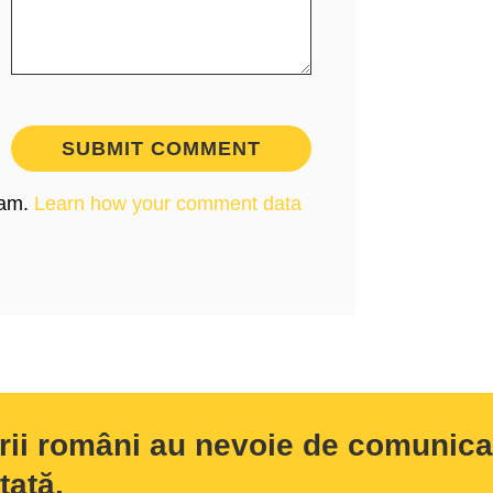
pam.
Learn how your comment data
rii români au nevoie de comunicar
tată.