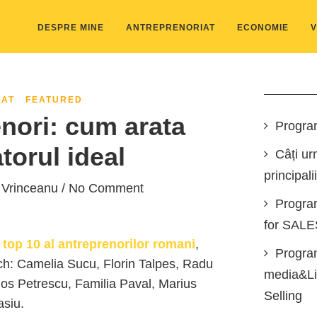
DESPRE MINE
ANTREPRENORIAT
ECONOMIE
V
IAT
FEATURED
nori: cum arata
Progra
torul ideal
Câți ur
principali
 Vrinceanu
/ No Comment
Progra
for SAL
a
top 10 al antreprenorilor romani
,
Program
rch: Camelia Sucu, Florin Talpes, Radu
media&Lin
os Petrescu, Familia Paval, Marius
Selling
asiu.