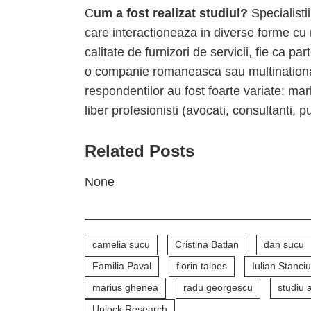
C
um a fost realizat studiul?
Specialisti
care interactioneaza in diverse forme cu
calitate de furnizori de servicii, fie ca pa
o companie romaneasca sau multinational
respondentilor au fost foarte variate: m
liber profesionisti (avocati, consultanti, p
Related Posts
None
camelia sucu
Cristina Batlan
dan sucu
Familia Paval
florin talpes
Iulian Stanciu
marius ghenea
radu georgescu
studiu 
Unlock Research