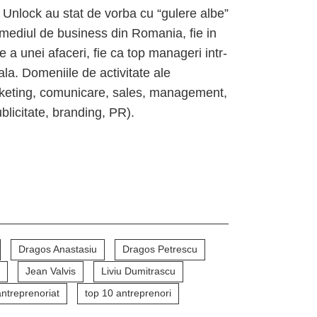
i Unlock au stat de vorba cu “gulere albe”
 mediul de business din Romania, fie in
rte a unei afaceri, fie ca top manageri intr-
a. Domeniile de activitate ale
arketing, comunicare, sales, management,
ublicitate, branding, PR).
Dragos Anastasiu
Dragos Petrescu
Jean Valvis
Liviu Dumitrascu
antreprenoriat
top 10 antreprenori