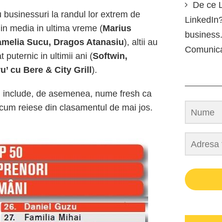
De ce L
 businessuri la randul lor extrem de
LinkedIn?
iin media in ultima vreme (
Marius
business.
amelia Sucu, Dragos Atanasiu
), altii au
Comunic
puternic in ultimii ani (
Softwin,
 cu Bere & City Grill
).
ri include, de asemenea, nume fresh ca
 cum reiese din clasamentul de mai jos.