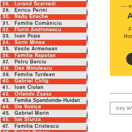
H
F
Rom