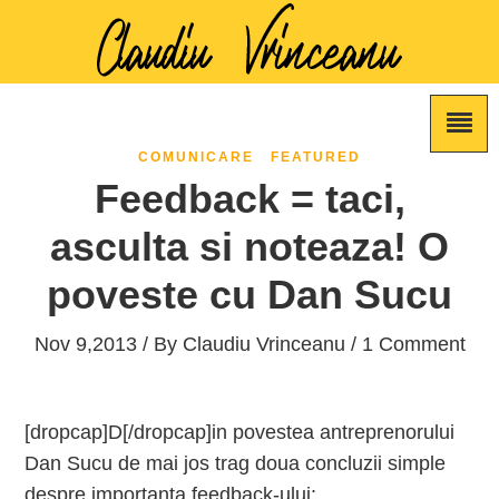
COMUNICARE
FEATURED
Feedback = taci,
asculta si noteaza! O
poveste cu Dan Sucu
Nov 9,2013 / By
Claudiu Vrinceanu
/ 1 Comment
[dropcap]D[/dropcap]in povestea antreprenorului
Dan Sucu de mai jos trag doua concluzii simple
despre importanta feedback-ului: