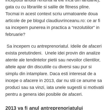
inceputul anului renunta la ele inca din ianuarie),
gata cu cu librariile si salile de fitness pline.
Tocmai in acest context scriu urmatoarele doua
articole de pe blogul claudiuvrinceanu.ro: ce ar fi
sa incepem punerea in practica a “rezolutiilor” in
februarie?
Sa incepem cu antreprenoriatul. Ideile de afaceri
exista pretutindeni. Unele idei provin din analize
atente ale tendintelor pietii sau nevoilor clientilor,
altele apar din discutiile cu diversi sau pur si
simplu din intamplare. Daca esti interesat de a
incepe o afacere in 2013, dar nu stii ce anume sa
produci sau sa vinzi, iata unele sugestii si motivatii
pentru a genera idei posibile de afaceri.
2013 va fi anul antreprenoriatului