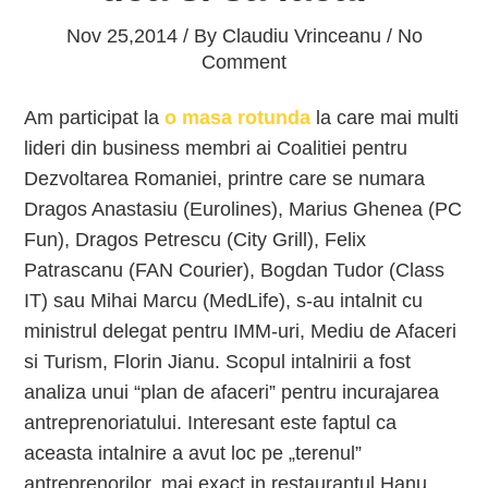
Nov 25,2014 / By
Claudiu Vrinceanu
/ No
Comment
Am participat la
o masa rotunda
la care mai multi
lideri din business membri ai Coalitiei pentru
Dezvoltarea Romaniei, printre care se numara
Dragos Anastasiu (Eurolines), Marius Ghenea (PC
Fun), Dragos Petrescu (City Grill), Felix
Patrascanu (FAN Courier), Bogdan Tudor (Class
IT) sau Mihai Marcu (MedLife), s-au intalnit cu
ministrul delegat pentru IMM-uri, Mediu de Afaceri
si Turism, Florin Jianu. Scopul intalnirii a fost
analiza unui “plan de afaceri” pentru incurajarea
antreprenoriatului. Interesant este faptul ca
aceasta intalnire a avut loc pe „terenul”
antreprenorilor, mai exact in restaurantul Hanu