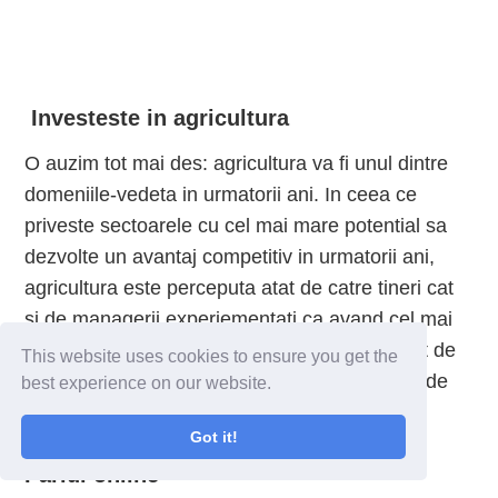
Investeste in agricultura
O auzim tot mai des: agricultura va fi unul dintre
domeniile-vedeta in urmatorii ani. In ceea ce
priveste sectoarele cu cel mai mare potential sa
dezvolte un avantaj competitiv in urmatorii ani,
agricultura este perceputa atat de catre tineri cat
si de managerii experiementati ca avand cel mai
mare potential de crestere. Acesta este urmat de
This website uses cookies to ensure you get the
IT, sectorul energiei si al productiei de bunuri de
best experience on our website.
consum.
Got it!
Pariul online