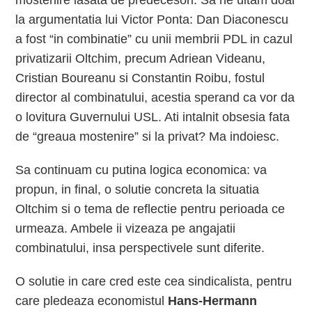
mostenire lasata de predecesori. Sa ne uitam doar
la argumentatia lui Victor Ponta: Dan Diaconescu
a fost “in combinatie” cu unii membrii PDL in cazul
privatizarii Oltchim, precum Adriean Videanu,
Cristian Boureanu si Constantin Roibu, fostul
director al combinatului, acestia sperand ca vor da
o lovitura Guvernului USL. Ati intalnit obsesia fata
de “greaua mostenire” si la privat? Ma indoiesc.
Sa continuam cu putina logica economica: va
propun, in final, o solutie concreta la situatia
Oltchim si o tema de reflectie pentru perioada ce
urmeaza. Ambele ii vizeaza pe angajatii
combinatului, insa perspectivele sunt diferite.
O solutie in care cred este cea sindicalista, pentru
care pledeaza economistul
Hans-Hermann