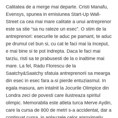
Calitatea de a merge mai departe. Cristi Manafu,
Evensys, spunea in emisiunea Start-Up Wall-
Street ca cea mai mare calitate a unui antreprenor
este sa stie “sa nu rateze un esec”. O stim de la
antreprenori: esecurile te aduc pe pamant, te aduc
pe drumul cel bun si, cu cat le faci mai la inceput,
e mai bine si te pot indrepta. Daca le faci mai
tarziu, risti sa te prabusesti de la o inaltime mai
mare. La fel, Radu Florescu de la
Saatchy&Saatchy sfatuia antreprenorii sa mearga
din esec in esec fara a-si pierde entuziasmul. In
egala masura, am intalnit la Jocurile Olimpice din
Londra zeci de povesti care ilustreaza spiritul
olimpic. Memorabila este atleta turca Merve Aydin,
care la cursa de 800 de metri s-a accidentat, dar a
continuat cursa, in aplauzele celor aproximativ