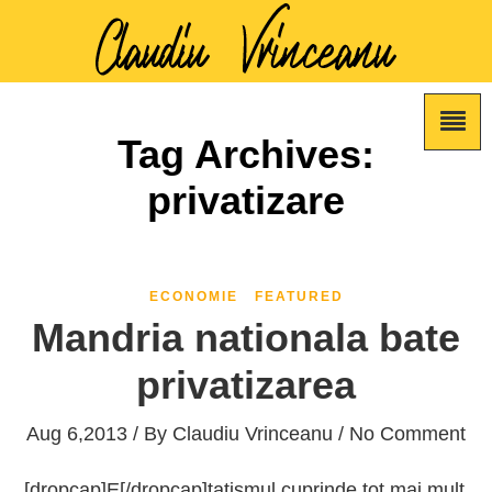
Tag Archives:
privatizare
ECONOMIE
FEATURED
Mandria nationala bate
privatizarea
Aug 6,2013 / By
Claudiu Vrinceanu
/ No Comment
[dropcap]E[/dropcap]tatismul cuprinde tot mai mult