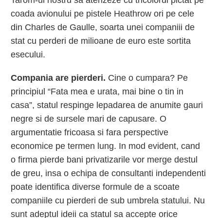
Tarom-ul nostru sa aterizeze cu tricolorul pictat pe
coada avionului pe pistele Heathrow ori pe cele
din Charles de Gaulle, soarta unei companiii de
stat cu perderi de milioane de euro este sortita
esecului.
Compania are pierderi.
Cine o cumpara? Pe
principiul “Fata mea e urata, mai bine o tin in
casa”, statul respinge lepadarea de anumite gauri
negre si de sursele mari de capusare. O
argumentatie fricoasa si fara perspective
economice pe termen lung. In mod evident, cand
o firma pierde bani privatizarile vor merge destul
de greu, insa o echipa de consultanti independenti
poate identifica diverse formule de a scoate
companiile cu pierderi de sub umbrela statului. Nu
sunt adeptul ideii ca statul sa accepte orice