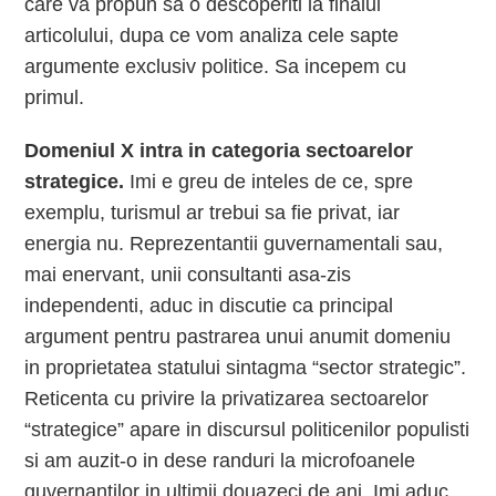
care va propun sa o descoperiti la finalul
articolului, dupa ce vom analiza cele sapte
argumente exclusiv politice. Sa incepem cu
primul.
Domeniul X intra in categoria sectoarelor
strategice.
Imi e greu de inteles de ce, spre
exemplu, turismul ar trebui sa fie privat, iar
energia nu. Reprezentantii guvernamentali sau,
mai enervant, unii consultanti asa-zis
independenti, aduc in discutie ca principal
argument pentru pastrarea unui anumit domeniu
in proprietatea statului sintagma “sector strategic”.
Reticenta cu privire la privatizarea sectoarelor
“strategice” apare in discursul politicenilor populisti
si am auzit-o in dese randuri la microfoanele
guvernantilor in ultimii douazeci de ani. Imi aduc