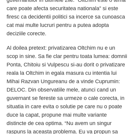
guvernantilor in ultimele zile: “Oltchim este o tema
care poate afecta securitatea nationala” si este
firesc ca decidentii politici sa incerce sa cunoasca
cat mai multe lucruri pentru a putea adopta
deciziile corecte.
Al doilea pretext: privatizarea Oltchim nu e un
scop in sine. Sa fie clar pentru toata lumea: domnii
Ponta, Chitoiu si Vulpescu si-au dorit o privatizare
reala la Oltchim in egala masura cu intentia lui
Mihai Razvan Ungureanu de a vinde Cuprumin:
DELOC. Din observatiile mele, atunci cand un
guvernant se fereste sa urmeze o cale corecta, in
situatia in care evita o solutie pe care nu o poate
duce la capat, propune mai multe variante
distincte de cea optima. “Nu avem un singur
raspuns la aceasta problema. Eu va propun sa