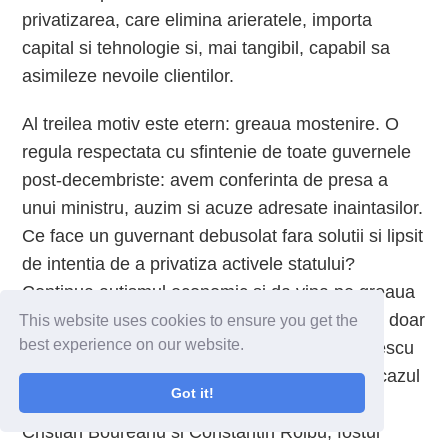
privatizarea, care elimina arieratele, importa
capital si tehnologie si, mai tangibil, capabil sa
asimileze nevoile clientilor.
Al treilea motiv este etern: greaua mostenire. O
regula respectata cu sfintenie de toate guvernele
post-decembriste: avem conferinta de presa a
unui ministru, auzim si acuze adresate inaintasilor.
Ce face un guvernant debusolat fara solutii si lipsit
de intentia de a privatiza activele statului?
Continua autismul economic si da vina pe greaua
mostenire lasata de predecesori. Sa ne uitam doar
This website uses cookies to ensure you get the
best experience on our website.
la argumentatia lui Victor Ponta: Dan Diaconescu
a fost “in combinatie” cu unii membrii PDL in cazul
Got it!
privatizarii Oltchim, precum Adriean Videanu,
Cristian Boureanu si Constantin Roibu, fostul