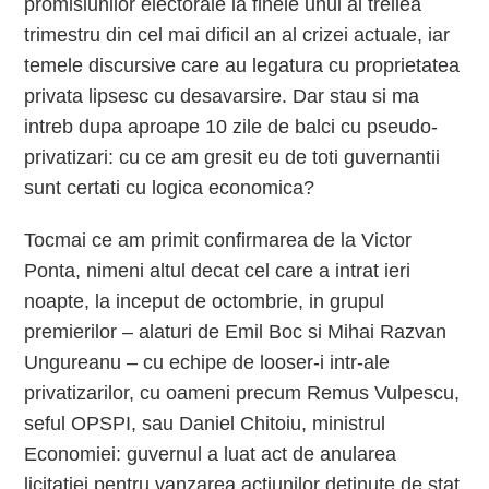
promisiunilor electorale la finele unui al treilea
trimestru din cel mai dificil an al crizei actuale, iar
temele discursive care au legatura cu proprietatea
privata lipsesc cu desavarsire. Dar stau si ma
intreb dupa aproape 10 zile de balci cu pseudo-
privatizari: cu ce am gresit eu de toti guvernantii
sunt certati cu logica economica?
Tocmai ce am primit confirmarea de la Victor
Ponta, nimeni altul decat cel care a intrat ieri
noapte, la inceput de octombrie, in grupul
premierilor – alaturi de Emil Boc si Mihai Razvan
Ungureanu – cu echipe de looser-i intr-ale
privatizarilor, cu oameni precum Remus Vulpescu,
seful OPSPI, sau Daniel Chitoiu, ministrul
Economiei: guvernul a luat act de anularea
licitatiei pentru vanzarea actiunilor detinute de stat