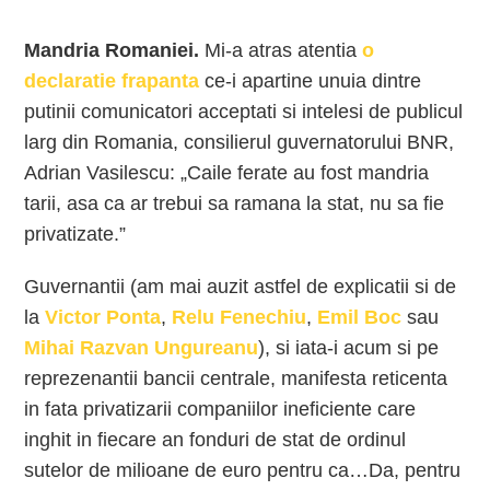
Mandria Romaniei.
Mi-a atras atentia
o
declaratie frapanta
ce-i apartine unuia dintre
putinii comunicatori acceptati si intelesi de publicul
larg din Romania, consilierul guvernatorului BNR,
Adrian Vasilescu: „Caile ferate au fost mandria
tarii, asa ca ar trebui sa ramana la stat, nu sa fie
privatizate.”
Guvernantii (am mai auzit astfel de explicatii si de
la
Victor Ponta
,
Relu Fenechiu
,
Emil Boc
sau
Mihai Razvan Ungureanu
), si iata-i acum si pe
reprezenantii bancii centrale, manifesta reticenta
in fata privatizarii companiilor ineficiente care
inghit in fiecare an fonduri de stat de ordinul
sutelor de milioane de euro pentru ca…Da, pentru