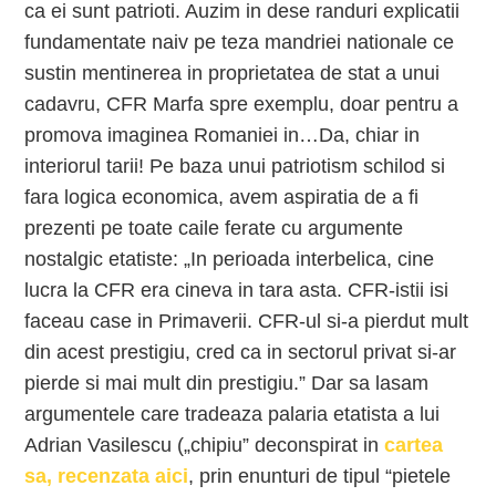
ca ei sunt patrioti. Auzim in dese randuri explicatii
fundamentate naiv pe teza mandriei nationale ce
sustin mentinerea in proprietatea de stat a unui
cadavru, CFR Marfa spre exemplu, doar pentru a
promova imaginea Romaniei in…Da, chiar in
interiorul tarii! Pe baza unui patriotism schilod si
fara logica economica, avem aspiratia de a fi
prezenti pe toate caile ferate cu argumente
nostalgic etatiste: „In perioada interbelica, cine
lucra la CFR era cineva in tara asta. CFR-istii isi
faceau case in Primaverii. CFR-ul si-a pierdut mult
din acest prestigiu, cred ca in sectorul privat si-ar
pierde si mai mult din prestigiu.” Dar sa lasam
argumentele care tradeaza palaria etatista a lui
Adrian Vasilescu („chipiu” deconspirat in
cartea
sa, recenzata aici
, prin enunturi de tipul “pietele