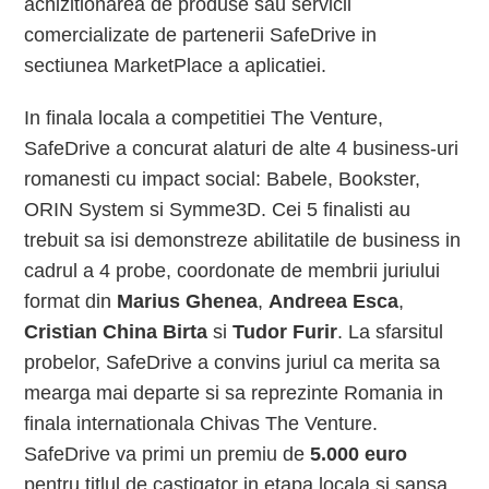
achizitionarea de produse sau servicii
comercializate de partenerii SafeDrive in
sectiunea MarketPlace a aplicatiei.
In finala locala a competitiei The Venture,
SafeDrive a concurat alaturi de alte 4 business-uri
romanesti cu impact social: Babele, Bookster,
ORIN System si Symme3D. Cei 5 finalisti au
trebuit sa isi demonstreze abilitatile de business in
cadrul a 4 probe, coordonate de membrii juriului
format din
Marius Ghenea
,
Andreea Esca
,
Cristian China Birta
si
Tudor Furir
. La sfarsitul
probelor, SafeDrive a convins juriul ca merita sa
mearga mai departe si sa reprezinte Romania in
finala internationala Chivas The Venture.
SafeDrive va primi un premiu de
5.000 euro
pentru titlul de castigator in etapa locala si sansa