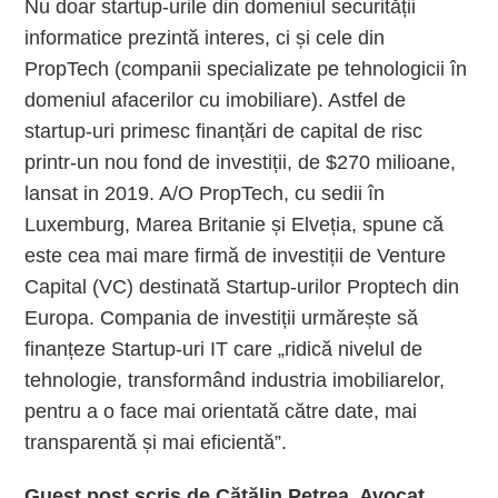
Nu doar startup-urile din domeniul securității
informatice prezintă interes, ci și cele din
PropTech (companii specializate pe tehnologicii în
domeniul afacerilor cu imobiliare). Astfel de
startup-uri primesc finanțări de capital de risc
printr-un nou fond de investiții, de $270 milioane,
lansat in 2019. A/O PropTech, cu sedii în
Luxemburg, Marea Britanie și Elveția, spune că
este cea mai mare firmă de investiții de Venture
Capital (VC) destinată Startup-urilor Proptech din
Europa. Compania de investiții urmărește să
finanțeze Startup-uri IT care „
ridică nivelul de
tehnologie, transformând industria imobiliarelor,
pentru a o face mai orientată către date, mai
transparentă și mai eficientă
”.
Guest post scris de Cătălin Petrea, Avocat