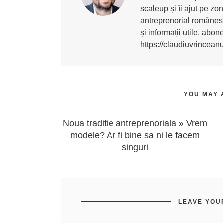
scaleup și îi ajut pe z
antreprenorial românesc
și informații utile, abo
https://claudiuvrincean
YOU MAY 
Noua traditie antreprenoriala » Vrem
modele? Ar fi bine sa ni le facem
singuri
LEAVE YOU