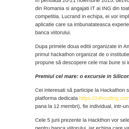
In perioada 20-21 noiembrie 2015, dezvolta
din Romania si angajati IT ai ING din to
competitia. Lucrand in echipa, ei vor im
aplicatie care sa imbunatateasca experien
banca viitorului.
Dupa primele doua editii organizate in A
primul hackathon organizat de o institutie
propune să descopere cele mai bune si inov
Premiul cel mare: o excursie in Silico
Cei interesati să participe la Hackathon 
platforma dedicata
https://24hcoding.com
pana la 12 membri), fie individual, intr-u
Cele 5 jurii prezente la Hackthon vor sel
pentru banca viitorului, iar echipa care v