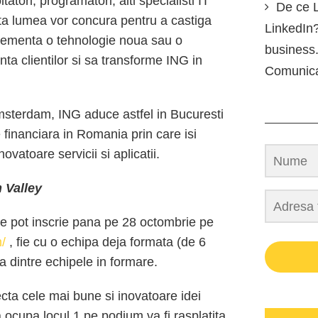
tori, programatori, alti specialisti IT
De ce L
ata lumea vor concura pentru a castiga
LinkedIn?
plementa o tehnologie noua sau o
business.
ta clientilor si sa transforme ING in
Comunic
msterdam, ING aduce astfel in Bucuresti
 financiara in Romania prin care isi
atoare servicii si aplicatii.
n Valley
se pot inscrie pana pe 28 octombrie pe
/
, fie cu o echipa deja formata (de 6
na dintre echipele in formare.
ecta cele mai bune si inovatoare idei
a ocupa locul 1 pe podium va fi rasplatita