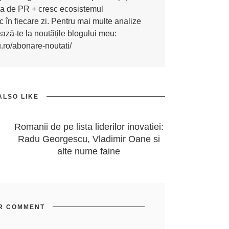
ona de PR + cresc ecosistemul
 în fiecare zi. Pentru mai multe analize
nează-te la noutățile blogului meu:
u.ro/abonare-noutati/
ALSO LIKE
Romanii de pe lista liderilor inovatiei:
Radu Georgescu, Vladimir Oane si
alte nume faine
R COMMENT