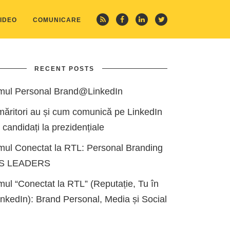
IDEO
COMUNICARE
RECENT POSTS
mul Personal Brand@LinkedIn
măritori au și cum comunică pe LinkedIn
i candidați la prezidențiale
mul Conectat la RTL: Personal Branding
ES LEADERS
ul “Conectat la RTL” (Reputație, Tu în
kedIn): Brand Personal, Media și Social