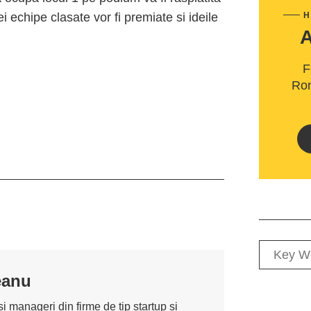
ei echipe clasate vor fi premiate si ideile
H
F
Rom
eanu
i manageri din firme de tip startup și