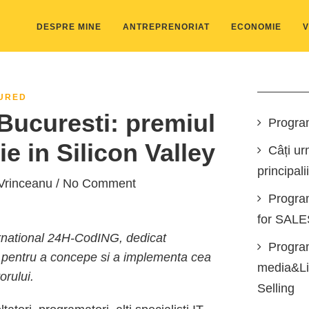
DESPRE MINE
ANTREPRENORIAT
ECONOMIE
V
URED
Bucuresti: premiul
Progra
e in Silicon Valley
Câți ur
principali
Vrinceanu
/ No Comment
Progra
for SAL
rnational 24H-CodING, dedicat
Program
iu, pentru a concepe si a implementa cea
media&Lin
orului.
Selling