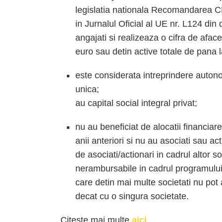
legislatia nationala Recomandarea CE
in Jurnalul Oficial al UE nr. L124 di
angajati si realizeaza o cifra de afac
euro sau detin active totale de pana l
este considerata intreprindere auton
unica;
au capital social integral privat;
nu au beneficiat de alocatii financia
anii anteriori si nu au asociati sau ac
de asociati/actionari in cadrul altor so
nerambursabile in cadrul programului in
care detin mai multe societati nu pot
decat cu o singura societate.
Citeste mai multe
aici
.