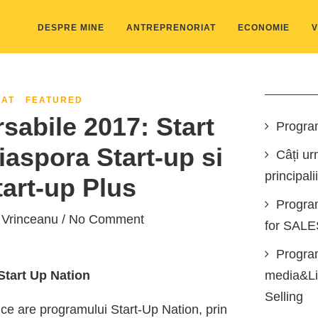
DESPRE MINE
ANTREPRENORIAT
ECONOMIE
V
IAT
FEATURED
abile 2017: Start
Progra
aspora Start-up si
Câți ur
principali
art-up Plus
Progra
 Vrinceanu
/ No Comment
for SAL
Program
tart Up Nation
media&Lin
Selling
ce are programului Start-Up Nation, prin