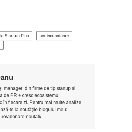
 Start-up Plus
por incubatoare
e
eanu
i manageri din firme de tip startup și
ona de PR + cresc ecosistemul
 în fiecare zi. Pentru mai multe analize
nează-te la noutățile blogului meu:
u.ro/abonare-noutati/