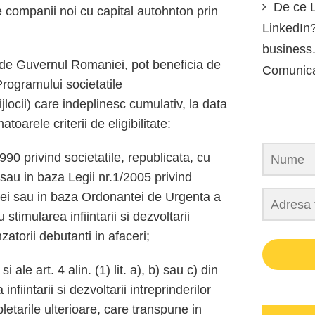
De ce L
e companii noi cu capital autohnton prin
LinkedIn?
business.
 de Guvernul Romaniei, pot beneficia de
Comunic
Programului societatile
ijlocii) care indeplinesc cumulativ, la data
toarele criterii de eligibilitate:
990 privind societatile, republicata, cu
 sau in baza Legii nr.1/2005 privind
iei sau in baza Ordonantei de Urgenta a
timularea infiintarii si dezvoltarii
zatorii debutanti in afaceri;
ale art. 4 alin. (1) lit. a), b) sau c) din
fiintarii si dezvoltarii intreprinderilor
pletarile ulterioare, care transpune in