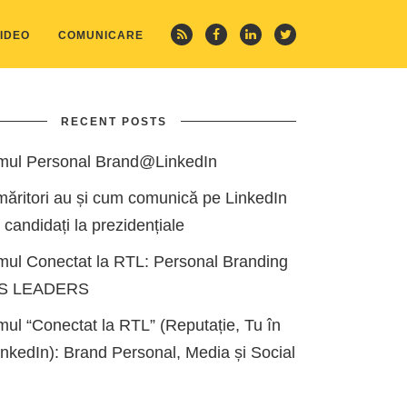
IDEO
COMUNICARE
RECENT POSTS
mul Personal Brand@LinkedIn
măritori au și cum comunică pe LinkedIn
i candidați la prezidențiale
mul Conectat la RTL: Personal Branding
ES LEADERS
ul “Conectat la RTL” (Reputație, Tu în
kedIn): Brand Personal, Media și Social