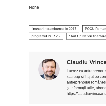
None
finantari nerambursabile 2017
POCU Romania
programul POR 2.2
Start Up Nation finantar
Claudiu Vrinc
Lucrez cu antreprenori ș
scaleup și îi ajut pe z
antreprenorial românesc
și informații utile, abo
https://claudiuvrincean