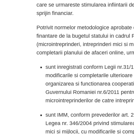
care se urmareste stimularea infiintarii d
sprijin financiar.
Potrivit normelor metodologice aprobate
finantare de la bugetul statului in cadrul 
(microintreprinderi, intreprinderi mici si m
completarii planului de afaceri online, urma
sunt inregistrati conform Legii nr.31/1
modificarile si completarile ulterioare
organizarea si functionarea cooperat
Guvernului Romaniei nr.6/2011 pentru s
microintreprinderilor de catre intreprin
sunt IMM, conform prevederilor art. 2 si 
Legea nr. 346/2004 privind stimularea in
mici si mijlocii, cu modificarile si com