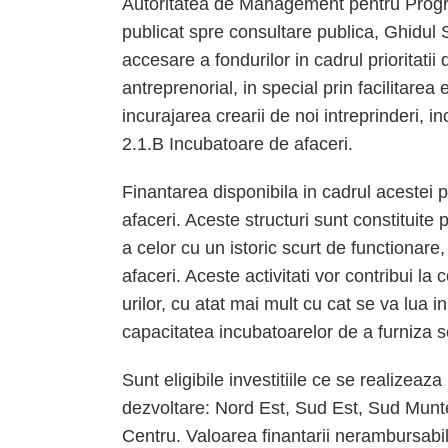
Autoritatea de Management pentru Prog
publicat spre consultare publica, Ghidul So
accesare a fondurilor in cadrul prioritatii 
antreprenorial, in special prin facilitarea 
incurajarea crearii de noi intreprinderi, i
2.1.B Incubatoare de afaceri.
Finantarea disponibila in cadrul acestei 
afaceri. Aceste structuri sunt constituite p
a celor cu un istoric scurt de functionare,
afaceri. Aceste activitati vor contribui la
urilor, cu atat mai mult cu cat se va lua i
capacitatea incubatoarelor de a furniza se
Sunt eligibile investitiile ce se realizeaz
dezvoltare: Nord Est, Sud Est, Sud Munte
Centru. Valoarea finantarii nerambursabi