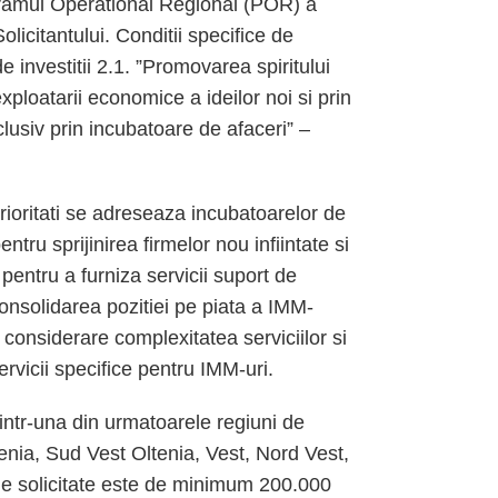
ramul Operational Regional (POR) a
licitantului. Conditii specifice de
de investitii 2.1. ”Promovarea spiritului
exploatarii economice a ideilor noi si prin
nclusiv prin incubatoare de afaceri” –
prioritati se adreseaza incubatoarelor de
entru sprijinirea firmelor nou infiintate si
 pentru a furniza servicii suport de
 consolidarea pozitiei pe piata a IMM-
n considerare complexitatea serviciilor si
rvicii specifice pentru IMM-uri.
a intr-una din urmatoarele regiuni de
nia, Sud Vest Oltenia, Vest, Nord Vest,
le solicitate este de minimum 200.000