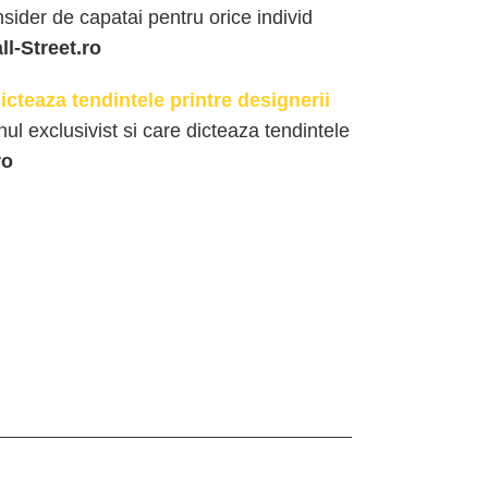
nsider de capatai pentru orice individ
ll-Street.ro
icteaza tendintele printre designerii
l exclusivist si care dicteaza tendintele
ro