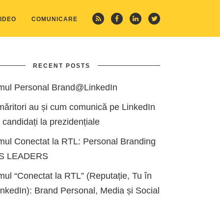
IDEO
COMUNICARE
RECENT POSTS
mul Personal Brand@LinkedIn
măritori au și cum comunică pe LinkedIn
i candidați la prezidențiale
mul Conectat la RTL: Personal Branding
ES LEADERS
ul “Conectat la RTL” (Reputație, Tu în
kedIn): Brand Personal, Media și Social