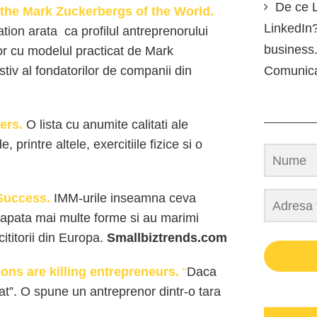
De ce L
 the Mark Zuckerbergs of the World.
LinkedIn?
on arata ca profilul antreprenorului
business.
r cu modelul practicat de Mark
tiv al fondatorilor de companii din
Comunic
ers.
O lista cu anumite calitati ale
 printre altele, exercitiile fizice si o
Success.
IMM-urile inseamna ceva
a capata mai multe forme si au marimi
 cititorii din Europa.
Smallbiztrends.com
ns are killing entrepreneurs.
“
Daca
tat”. O spune un antreprenor dintr-o tara