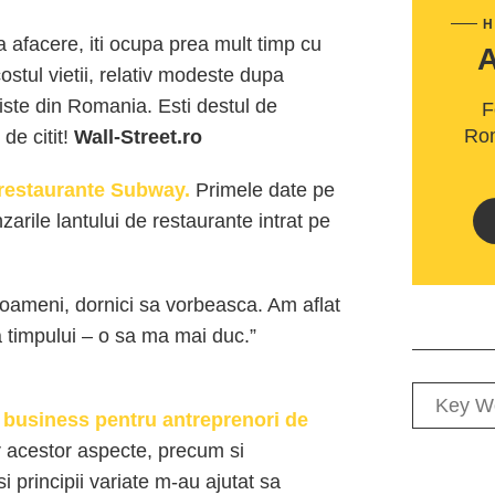
H
 afacere, iti ocupa prea mult timp cu
 costul vietii, relativ modeste dupa
iste din Romania. Esti destul de
F
Rom
 de citit!
Wall-Street.ro
 restaurante Subway.
Primele date pe
­zarile lantului de restaurante intrat pe
 oameni, dornici sa vorbeasca. Am aflat
a timpului – o sa ma mai duc.”
e business pentru antreprenori de
 acestor aspecte, precum si
 principii variate m-au ajutat sa