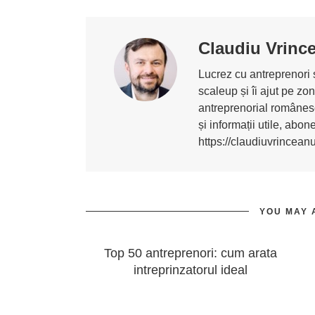
Claudiu Vrinc
Lucrez cu antreprenori ș
scaleup și îi ajut pe z
antreprenorial românesc
și informații utile, abo
https://claudiuvrincean
YOU MAY 
Top 50 antreprenori: cum arata
intreprinzatorul ideal