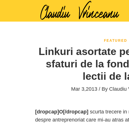
FEATURED
Linkuri asortate p
sfaturi de la fon
lectii de
Mar 3,2013 / By
Claudiu 
[dropcap]O[/dropcap]
scurta trecere in 
despre antreprenoriat care mi-au atras a