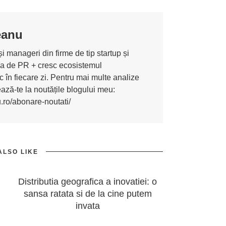
eanu
i manageri din firme de tip startup și
ona de PR + cresc ecosistemul
 în fiecare zi. Pentru mai multe analize
nează-te la noutățile blogului meu:
u.ro/abonare-noutati/
ALSO LIKE
Distributia geografica a inovatiei: o
sansa ratata si de la cine putem
invata