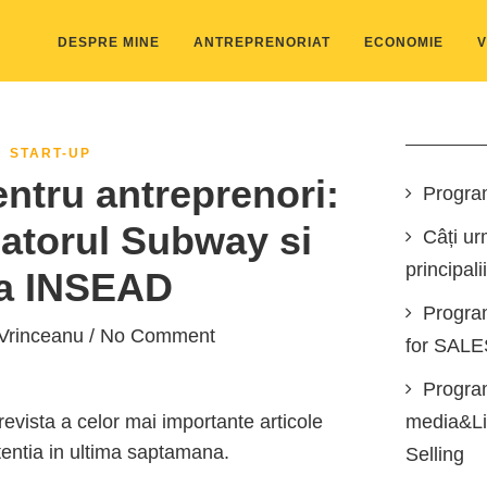
DESPRE MINE
ANTREPRENORIAT
ECONOMIE
V
START-UP
entru antreprenori:
Progra
datorul Subway si
Câți ur
principali
 la INSEAD
Progra
Vrinceanu
/ No Comment
for SAL
Program
revista a celor mai importante articole
media&Lin
tentia in ultima saptamana.
Selling