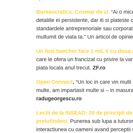
Bureaucratics. Cosmar de zi.
“Ai o mica
detaliile ei persistente, dar iti si plateste
standardele antreprenoriale sau corporat
multumit de viata ta.” Un articol de opinie
Un fost bancher face 1 mil. € cu doua
care le ofera un francizat cu privire la van
piata locala anul trecut.
ZF.ro
Open Connect
.
“Un loc in care vin multi
multe, am impartasit multe si – in masur
radugeorgescu.ro
Lectii de la INSEAD: 20 de principii d
pretutindeni.
Punerea sub lupa a tuturor
interactiunea cu oameni avand perceptii si