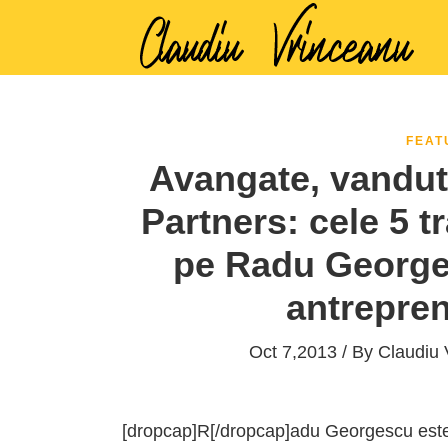
FEAT
Avangate, vandut
Partners: cele 5 tr
pe Radu Georges
antrepre
Oct 7,2013 / By
Claudiu 
[dropcap]R[/dropcap]adu Georgescu este, 