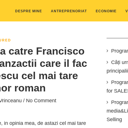
DESPRE MINE
ANTREPRENORIAT
ECONOMIE
V
URED
a catre Francisco
Progra
anzactii care il fac
Câți ur
principali
cu cel mai tare
Progra
nor roman
for SAL
Vrinceanu
/ No Comment
Program
media&Lin
Selling
in opinia mea, de astazi cel mai tare