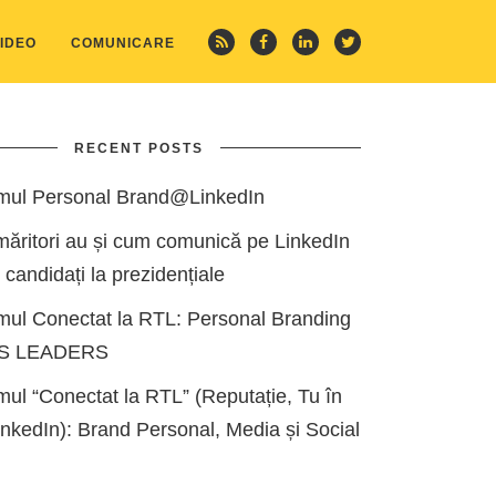
IDEO
COMUNICARE
RECENT POSTS
mul Personal Brand@LinkedIn
măritori au și cum comunică pe LinkedIn
i candidați la prezidențiale
mul Conectat la RTL: Personal Branding
ES LEADERS
ul “Conectat la RTL” (Reputație, Tu în
kedIn): Brand Personal, Media și Social