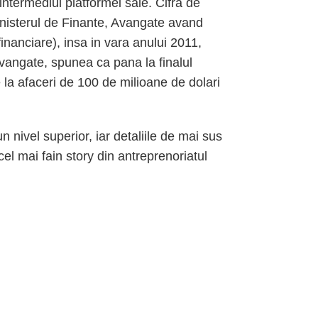
ntermediul platformei sale. Cifra de
inisterul de Finante, Avangate avand
inanciare), insa in vara anului 2011,
vangate, spunea ca pana la finalul
la afaceri de 100 de milioane de dolari
 nivel superior, iar detaliile de mai sus
l mai fain story din antreprenoriatul