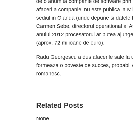
de o anumita companie de software prin i
afaceri a companiei nu este publica la M
sediul in Olanda (unde depune si datele f
Carmen Sebe, directorul operational al A
anului 2012 procesatorul ar putea ajunge 
(aprox. 72 milioane de euro).
Radu Georgescu a dus afacerile sale la un
formeaza o poveste de succes, probabil ce
romanesc.
Related Posts
None