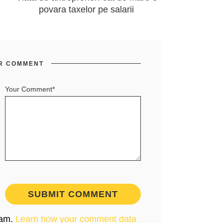
povara taxelor pe salarii
R COMMENT
Your Comment*
pam.
Learn how your comment data