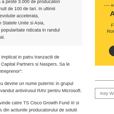
a a peste 3.000 de producatori
H
ult de 100 de tari. In ultimii
evolutie accelerata,
 Statele Unite si Asia,
F
popularitate ridicata in randul
Rom
al.
plicat in patru tranzactii de
Capital Partners si Naspers. Sa le
ntreprenor”:
 devine un nume puternic in grupul
a vandut antivirusul RAV pentru Microsoft.
vinde catre TS Cisco Growth Fund III si
 din actiunile producatorului de solutii