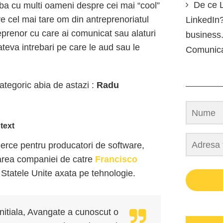
De ce L
ba cu multi oameni despre cei mai “cool”
e cel mai tare om din antreprenoriatul
LinkedIn?
eprenor cu care ai comunicat sau alaturi
business.
ateva intrebari pe care le aud sau le
Comunic
ategoric abia de astazi :
Radu
text
merce pentru producatori de software,
narea companiei de catre
Francisco
n Statele Unite axata pe tehnologie.
nitiala, Avangate a cunoscut o