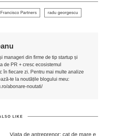
Francisco Partners
radu georgescu
eanu
i manageri din firme de tip startup și
ona de PR + cresc ecosistemul
 în fiecare zi. Pentru mai multe analize
nează-te la noutățile blogului meu:
u.ro/abonare-noutati/
ALSO LIKE
Viata de antreprenor: cat de mare e