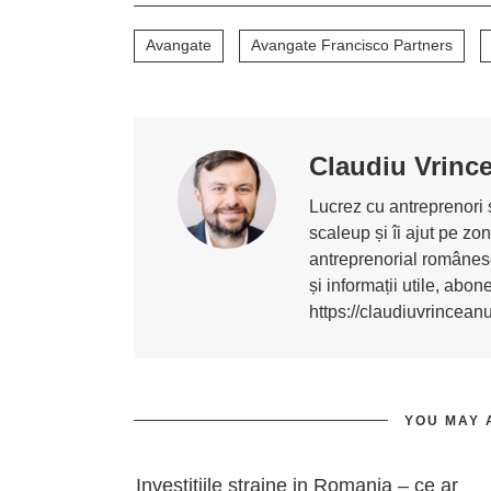
Avangate
Avangate Francisco Partners
Claudiu Vrinc
Lucrez cu antreprenori ș
scaleup și îi ajut pe z
antreprenorial românesc
și informații utile, abo
https://claudiuvrincean
YOU MAY 
Investitiile straine in Romania – ce ar