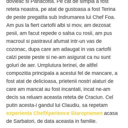
dovleac si Panacotta. Pe cat de simpla a fost
reteta noastra, pe atat de gustoasa a fost Terina
de peste pregatita sub indrumarea lui Chef Foa.
Am pus la fiert cartofii albi si mov, am dezosat
pesii, am facut repede o salsa cu rosii, am pus
macroul si pastravul afumat intr-un vas de
cozonac, dupa care am adaugat in vas cartofii
calzi peste peste si ne-am asigurat ca nu sunt
goluri de aer. Umplutura terinei, de altfel
compozitia principala a acestui fel de mancare, a
fost atat de delicioasa, prietenii nostri alaturi de
care am mancat au fost incantati, incat ne-am
decis sa reluam aceasta reteta de Craciun. Cel
putin acesta-i gandul lui Claudiu, sa repetam
experienta ChefXperience Staropramen
acasa
de Sarbatori, de data aceasta in familie.