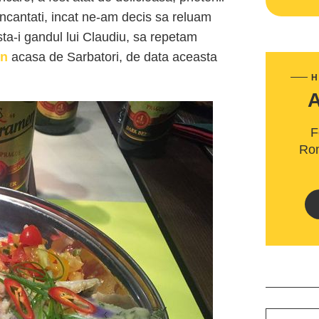
incantati, incat ne-am decis sa reluam
ta-i gandul lui Claudiu, sa repetam
en
acasa de Sarbatori, de data aceasta
H
F
Rom