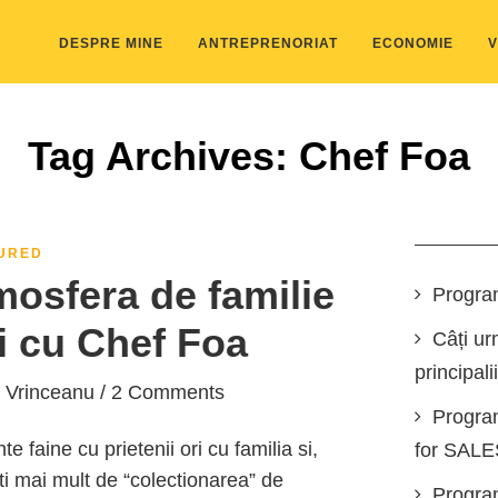
DESPRE MINE
ANTREPRENORIAT
ECONOMIE
V
Tag Archives: Chef Foa
URED
mosfera de familie
Progra
si cu Chef Foa
Câți ur
principali
 Vrinceanu
/ 2 Comments
Progra
faine cu prietenii ori cu familia si,
for SAL
i mai mult de “colectionarea” de
Program