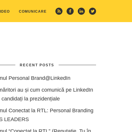
IDEO
COMUNICARE
RECENT POSTS
mul Personal Brand@LinkedIn
măritori au și cum comunică pe LinkedIn
i candidați la prezidențiale
mul Conectat la RTL: Personal Branding
ES LEADERS
ul “Conectat la RTL” (Reputație, Tu în