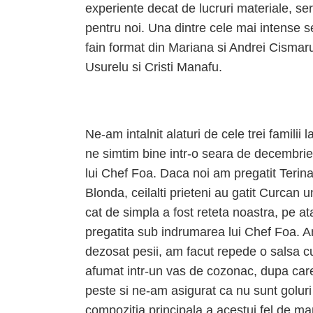
experiente decat de lucruri materiale, ser
pentru noi. Una dintre cele mai intense se
fain format din Mariana si Andrei Cismar
Usurelu si Cristi Manafu.
Ne-am intalnit alaturi de cele trei famil
ne simtim bine intr-o seara de decembri
lui Chef Foa. Daca noi am pregatit Terin
Blonda, ceilalti prieteni au gatit Curcan
cat de simpla a fost reteta noastra, pe a
pregatita sub indrumarea lui Chef Foa. Am 
dezosat pesii, am facut repede o salsa cu
afumat intr-un vas de cozonac, dupa care
peste si ne-am asigurat ca nu sunt goluri 
compozitia principala a acestui fel de man