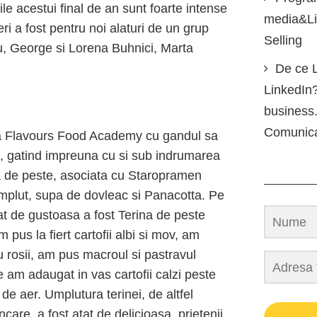
ile acestui final de an sunt foarte intense
media&Lin
ri a fost pentru noi alaturi de un grup
Selling
u, George si Lorena Buhnici, Marta
De ce L
LinkedIn?
business.
Comunic
ii la Flavours Food Academy cu gandul sa
e, gatind impreuna cu si sub indrumarea
a de peste, asociata cu Staropramen
 umplut, supa de dovleac si Panacotta. Pe
tat de gustoasa a fost Terina de peste
pus la fiert cartofii albi si mov, am
 rosii, am pus macroul si pastravul
 am adaugat in vas cartofii calzi peste
de aer. Umplutura terinei, de altfel
care, a fost atat de delicioasa, prietenii