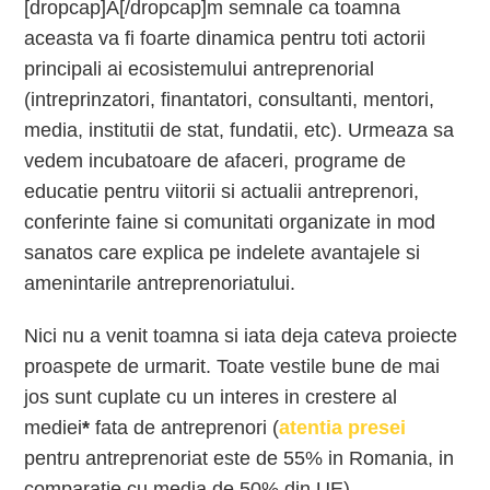
[dropcap]A[/dropcap]m semnale ca toamna
aceasta va fi foarte dinamica pentru toti actorii
principali ai ecosistemului antreprenorial
(intreprinzatori, finantatori, consultanti, mentori,
media, institutii de stat, fundatii, etc). Urmeaza sa
vedem incubatoare de afaceri, programe de
educatie pentru viitorii si actualii antreprenori,
conferinte faine si comunitati organizate in mod
sanatos care explica pe indelete avantajele si
amenintarile antreprenoriatului.
Nici nu a venit toamna si iata deja cateva proiecte
proaspete de urmarit. Toate vestile bune de mai
jos sunt cuplate cu un interes in crestere al
mediei
*
fata de antreprenori (
atentia presei
pentru antreprenoriat este de 55% in Romania, in
comparatie cu media de 50% din UE).