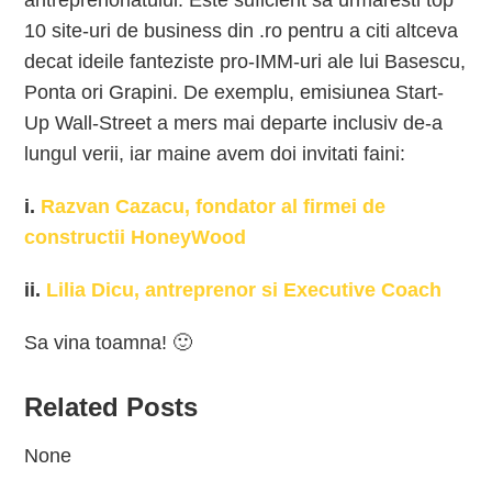
antreprenoriatului. Este suficient sa urmaresti top
10 site-uri de business din .ro pentru a citi altceva
decat ideile fanteziste pro-IMM-uri ale lui Basescu,
Ponta ori Grapini. De exemplu, emisiunea Start-
Up Wall-Street a mers mai departe inclusiv de-a
lungul verii, iar maine avem doi invitati faini:
i.
Razvan Cazacu, fondator al firmei de
constructii HoneyWood
ii.
Lilia Dicu, antreprenor si Executive Coach
Sa vina toamna! 🙂
Related Posts
None