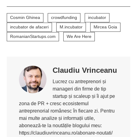
Cosmin Ghinea
crowdfunding
incubator
incubator de afaceri
M.incubator
Mircea Goia
RomanianStartups.com
We Are Here
Claudiu Vrinceanu
Lucrez cu antreprenori și
manageri din firme de tip
startup și scaleup și îi ajut pe
zona de PR + cresc ecosistemul
antreprenorial românesc în fiecare zi. Pentru
mai multe analize și informații utile,
abonează-te la noutățile blogului meu:
https://claudiuvrinceanu.ro/abonare-noutati/