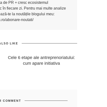
ona de PR + cresc ecosistemul
 în fiecare zi. Pentru mai multe analize
nează-te la noutățile blogului meu:
u.ro/abonare-noutati/
ALSO LIKE
Cele 6 etape ale antreprenoriatului:
cum apare initiativa
R COMMENT