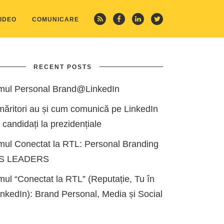
IDEO
COMUNICARE
RECENT POSTS
mul Personal Brand@LinkedIn
măritori au și cum comunică pe LinkedIn
i candidați la prezidențiale
mul Conectat la RTL: Personal Branding
ES LEADERS
ul “Conectat la RTL” (Reputație, Tu în
kedIn): Brand Personal, Media și Social