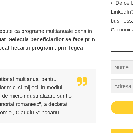
De ce L
LinkedIn?
business.
Comunic
epute ca programe multianuale pana in
tat.
Selectia beneficiarilor se face prin
locat fiecarui program , prin legea
tional multianual pentru
lor mici si mijlocii in mediul
l de microindustrializare sunt o
norial romanesc”, a declarat
nomiei, Claudiu Vrinceanu.