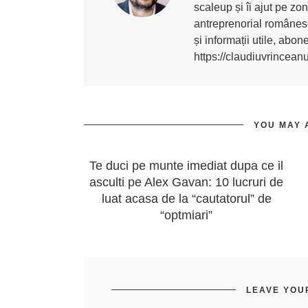
scaleup și îi ajut pe z
antreprenorial românesc
și informații utile, abo
https://claudiuvrincean
YOU MAY 
Te duci pe munte imediat dupa ce il
asculti pe Alex Gavan: 10 lucruri de
luat acasa de la “cautatorul” de
“optmiari”
LEAVE YOU