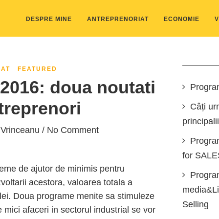
DESPRE MINE
ANTREPRENORIAT
ECONOMIE
V
IAT
FEATURED
2016: doua noutati
Progra
treprenori
Câți ur
principali
 Vrinceanu
/ No Comment
Progra
for SAL
heme de ajutor de minimis pentru
Program
voltarii acestora, valoarea totala a
media&Lin
ne lei. Doua programe menite sa stimuleze
Selling
mici afaceri in sectorul industrial se vor