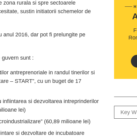
e zona rurala si spre sectoarele
H
sitate, sustin initiatorii schemelor de
F
 anul 2016, dar pot fi prelungite pe
Rom
 guvern sunt :
lor antreprenoriale in randul tinerilor si
antare – START”, cu un buget de 17
infiintarea si dezvoltarea intreprinderilor
ilioane lei)
oindustrializare” (60,89 milioane lei)
iintare si dezvoltare de incubatoare