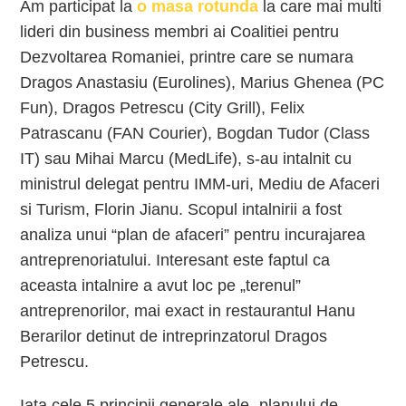
Am participat la
o masa rotunda
la care mai multi
lideri din business membri ai Coalitiei pentru
Dezvoltarea Romaniei, printre care se numara
Dragos Anastasiu (Eurolines), Marius Ghenea (PC
Fun), Dragos Petrescu (City Grill), Felix
Patrascanu (FAN Courier), Bogdan Tudor (Class
IT) sau Mihai Marcu (MedLife), s-au intalnit cu
ministrul delegat pentru IMM-uri, Mediu de Afaceri
si Turism, Florin Jianu. Scopul intalnirii a fost
analiza unui “plan de afaceri” pentru incurajarea
antreprenoriatului. Interesant este faptul ca
aceasta intalnire a avut loc pe „terenul”
antreprenorilor, mai exact in restaurantul Hanu
Berarilor detinut de intreprinzatorul Dragos
Petrescu.
Iata cele 5 principii generale ale „planului de