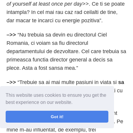
of yourself at least once per day>>
. Ce ti se poate
intampla? In cel mai rau caz rad ceilalti de tine,
dar macar te incarci cu energie pozitiva”.
–>>
“Nu trebuia sa devin eu directorul Ciel
Romania, ci voiam sa fiu directorul
departamentului de dezvoltare. Cel care trebuia sa
primeasca functia director general a decis sa
plece. Asta a fost sansa mea.”
–>>
“Trebuie sa ai mai multe pasiuni in viata si
sa
fii mereu pe drum
, astfel incat sa te intalnesti cu
This website uses cookies to ensure you get the
oportunitatile.”
best experience on our website.
–>> “Intrebarile sunt foarte importante,
sunt
Got it!
acte de creativitate care iti pot marca destinul. Pe
mine m-au influentat, de exemplu, trei