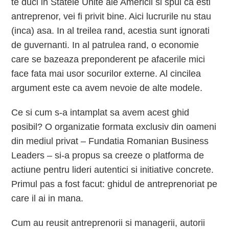
te duci in Statele Unite ale Americii si spui ca esti
antreprenor, vei fi privit bine. Aici lucrurile nu stau
(inca) asa. In al treilea rand, acestia sunt ignorati
de guvernanti. In al patrulea rand, o economie
care se bazeaza preponderent pe afacerile mici
face fata mai usor socurilor externe. Al cincilea
argument este ca avem nevoie de alte modele.
Ce si cum s-a intamplat sa avem acest ghid
posibil? O organizatie formata exclusiv din oameni
din mediul privat – Fundatia Romanian Business
Leaders – si-a propus sa creeze o platforma de
actiune pentru lideri autentici si initiative concrete.
Primul pas a fost facut: ghidul de antreprenoriat pe
care il ai in mana.
Cum au reusit antreprenorii si managerii, autorii