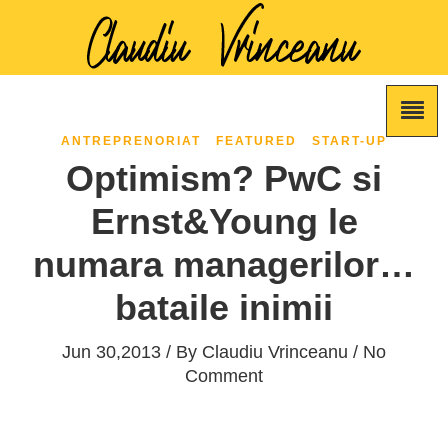
ANTREPRENORIAT
FEATURED
START-UP
Optimism? PwC si
Ernst&Young le
numara managerilor…
bataile inimii
Jun 30,2013 / By
Claudiu Vrinceanu
/ No
Comment