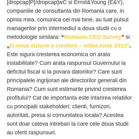
[dropcap]P[/dropcap]wC si Ernst&Young (E&Y),
companiile de consultanta din Romania care, in
opinia mea, comunica cel mai bine, au luat pulsul
managerilor prin intermediul a doua studii cu o
metodologie similara:
“
Romania CEO Survey
”
si
„
O noua viziune a cresterii – editia iunie 2013”
.
Este sigura cresterea economica ori arata
instabilitate? Cum arata raspunsul Guvernului la
deficitul fiscal si la povara datoriilor? Care sunt
principalele ingrijorari ale directorilor generali din
Romania? Cum sunt estimarile privind cresterea
profitului? Cat de importanta este intarirea relatiilor
cu principalii stakeholderi: clienti, furnizori,
autoritati, presa si comunitatea locala? Acestea
sunt doar cateva intrebari la care cele doua studii
au oferit raspunsuri.