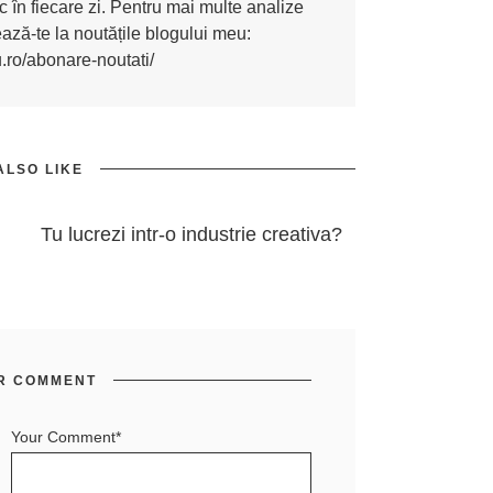
 în fiecare zi. Pentru mai multe analize
nează-te la noutățile blogului meu:
u.ro/abonare-noutati/
ALSO LIKE
Tu lucrezi intr-o industrie creativa?
R COMMENT
Your Comment*