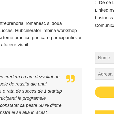
De ce L
LinkedIn?
business.
ntreprenorial romanesc si doua
Comunic
succes, Hubcelerator imbina workshop-
i teme practice prin care participantii vor
 afacere viabil .
ceea credem ca am dezvoltat un
ele de reusita ale unui
o rata de succes de 1 startup
rticipanti la programele
constatat ca peste 50 % dintre
nstre ei se afla in acest