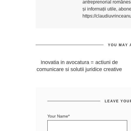
antreprenorial românesc
și informații utile, abo
https://claudiuvrincean
YOU MAY 
Inovatia in avocatura = actiuni de
comunicare si solutii juridice creative
LEAVE YOU
Your Name*