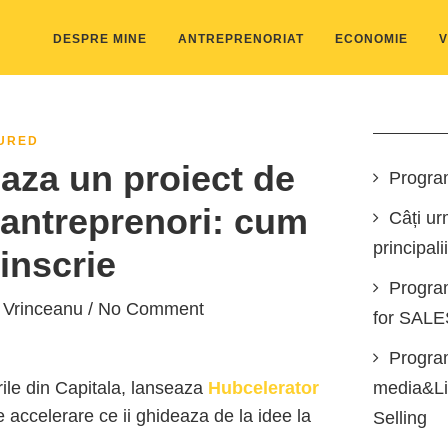
DESPRE MINE
ANTREPRENORIAT
ECONOMIE
V
URED
aza un proiect de
Progra
 antreprenori: cum
Câți ur
principali
 inscrie
Progra
 Vrinceanu
/ No Comment
for SAL
Program
ile din Capitala, lanseaza
Hubcelerator
media&Lin
 accelerare ce ii ghideaza de la idee la
Selling