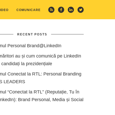
IDEO
COMUNICARE
RECENT POSTS
mul Personal Brand@LinkedIn
măritori au și cum comunică pe LinkedIn
i candidați la prezidențiale
mul Conectat la RTL: Personal Branding
ES LEADERS
ul “Conectat la RTL” (Reputație, Tu în
kedIn): Brand Personal, Media și Social