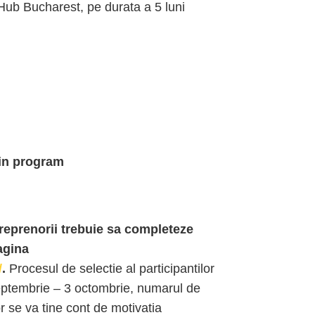
ub Bucharest, pe durata a 5 luni
 in program
treprenorii trebuie sa completeze
agina
/
.
Procesul de selectie al participantilor
septembrie – 3 octombrie, numarul de
lor se va tine cont de motivatia