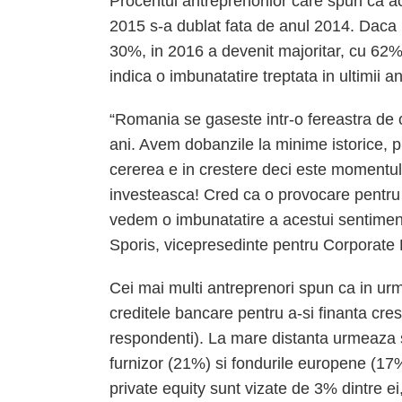
Procentul antreprenorilor care spun ca ac
2015 s-a dublat fata de anul 2014. Daca i
30%, in 2016 a devenit majoritar, cu 62%
indica o imbunatatire treptata in ultimii ani
“Romania se gaseste intr-o fereastra de o
ani. Avem dobanzile la minime istorice, pr
cererea e in crestere deci este momentul c
investeasca! Cred ca o provocare pentru in
vedem o imbunatatire a acestui sentiment
Sporis, vicepresedinte pentru Corporate 
Cei mai multi antreprenori spun ca in urm
creditele bancare pentru a-si finanta cre
respondenti). La mare distanta urmeaza 
furnizor (21%) si fondurile europene (17%)
private equity sunt vizate de 3% dintre ei