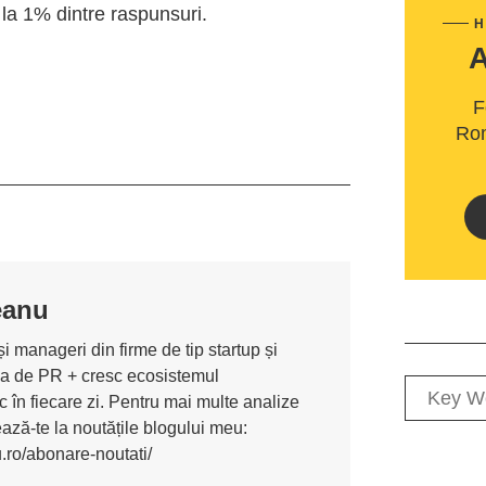
 la 1% dintre raspunsuri.
H
F
Rom
eanu
i manageri din firme de tip startup și
ona de PR + cresc ecosistemul
 în fiecare zi. Pentru mai multe analize
nează-te la noutățile blogului meu:
u.ro/abonare-noutati/