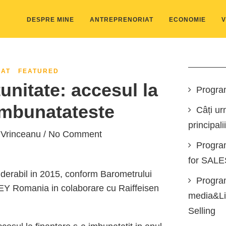
DESPRE MINE
ANTREPRENORIAT
ECONOMIE
V
IAT
FEATURED
unitate: accesul la
Progra
imbunatateste
Câți ur
principali
 Vrinceanu
/ No Comment
Progra
for SAL
iderabil in 2015, conform Barometrului
Program
 EY Romania in colaborare cu Raiffeisen
media&Lin
Selling