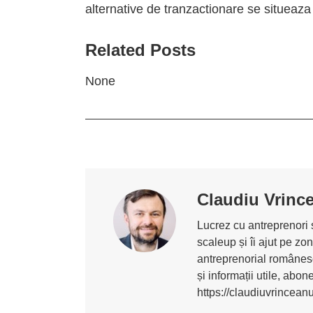
alternative de tranzactionare se situeaza
Related Posts
None
Claudiu Vrinc
Lucrez cu antreprenori ș
scaleup și îi ajut pe z
antreprenorial românesc
și informații utile, abo
https://claudiuvrincean