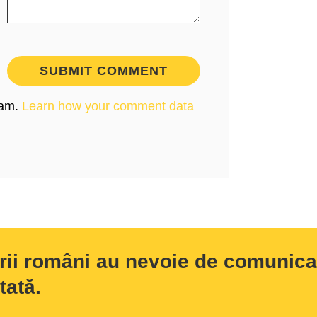
pam.
Learn how your comment data
rii români au nevoie de comunicar
tată.