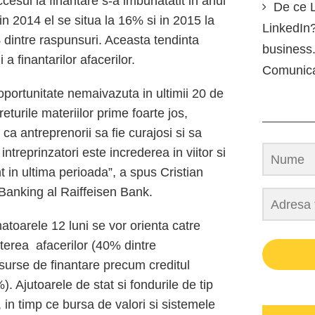
cesul la finantare s-a imbunatatit in anul
De ce L
n 2014 el se situa la 16% si in 2015 la
LinkedIn?
 dintre raspunsuri. Aceasta tendinta
business.
 a finantarilor afacerilor.
Comunic
portunitate nemaivazuta in ultimii 20 de
eturile materiilor prime foarte jos,
a antreprenorii sa fie curajosi si sa
treprinzatori este increderea in viitor si
 in ultima perioada”, a spus Cristian
Banking al Raiffeisen Bank.
atoarele 12 luni se vor orienta catre
sterea afacerilor (40% dintre
surse de finantare precum creditul
. Ajutoarele de stat si fondurile de tip
, in timp ce bursa de valori si sistemele