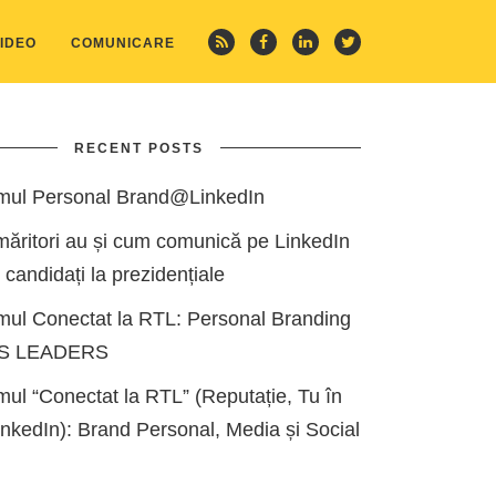
IDEO
COMUNICARE
RECENT POSTS
mul Personal Brand@LinkedIn
măritori au și cum comunică pe LinkedIn
i candidați la prezidențiale
mul Conectat la RTL: Personal Branding
ES LEADERS
ul “Conectat la RTL” (Reputație, Tu în
kedIn): Brand Personal, Media și Social