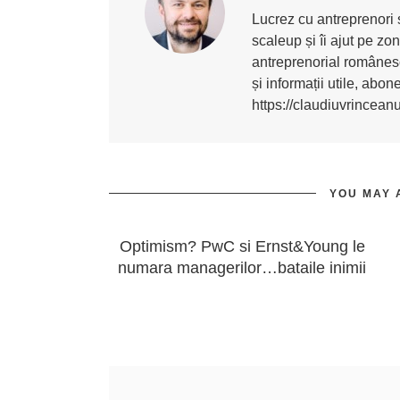
Lucrez cu antreprenori ș
scaleup și îi ajut pe z
antreprenorial românesc
și informații utile, abo
https://claudiuvrincean
YOU MAY 
Optimism? PwC si Ernst&Young le
numara managerilor…bataile inimii