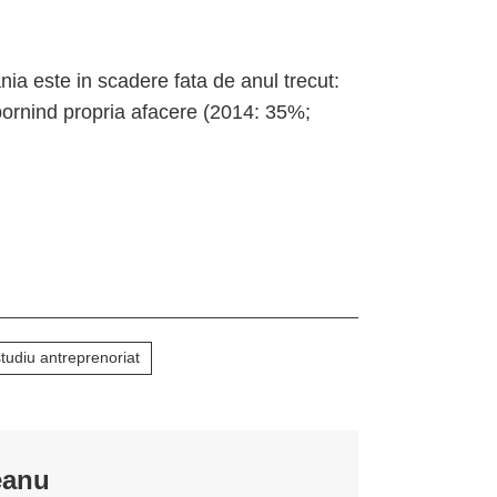
nia este in scadere fata de anul trecut:
pornind propria afacere (2014: 35%;
studiu antreprenoriat
eanu