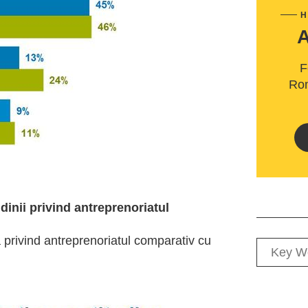
H
F
Rom
dinii privind antreprenoriatul
a privind antreprenoriatul comparativ cu