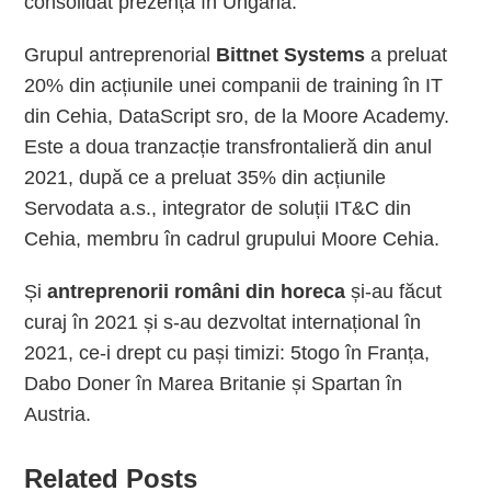
consolidat prezența în Ungaria.
Grupul antreprenorial
Bittnet Systems
a preluat
20% din acțiunile unei companii de training în IT
din Cehia, DataScript sro, de la Moore Academy.
Este a doua tranzacție transfrontalieră din anul
2021, după ce a preluat 35% din acțiunile
Servodata a.s., integrator de soluții IT&C din
Cehia, membru în cadrul grupului Moore Cehia.
Și
antreprenorii români din horeca
și-au făcut
curaj în 2021 și s-au dezvoltat internațional în
2021, ce-i drept cu pași timizi: 5togo în Franța,
Dabo Doner în Marea Britanie și Spartan în
Austria.
Related Posts