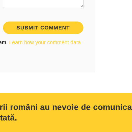
pam.
Learn how your comment data
rii români au nevoie de comunicar
tată.