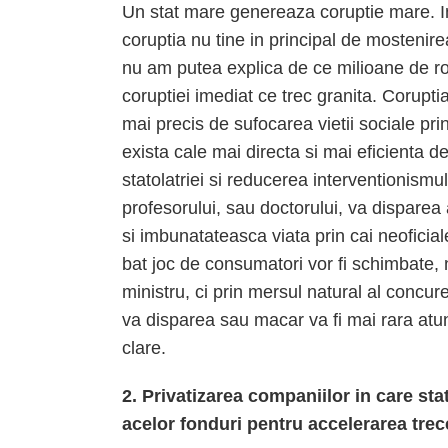
Un stat mare genereaza coruptie mare. 
coruptia nu tine in principal de mostenire
nu am putea explica de ce milioane de ro
coruptiei imediat ce trec granita. Corupti
mai precis de sufocarea vietii sociale pr
exista cale mai directa si mai eficienta 
statolatriei si reducerea interventionis
profesorului, sau doctorului, va disparea
si imbunatateasca viata prin cai neoficiale 
bat joc de consumatori vor fi schimbate, 
ministru, ci prin mersul natural al concur
va disparea sau macar va fi mai rara atunc
clare.
2. Privatizarea companiilor in care sta
acelor fonduri pentru accelerarea trece