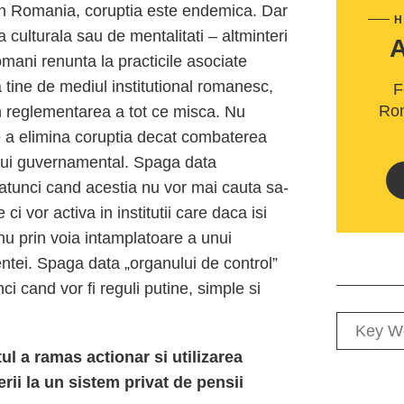
In Romania, coruptia este endemica. Dar
H
a culturala sau de mentalitati – altminteri
mani renunta la practicile asociate
a tine de mediul institutional romanesc,
F
Rom
in reglementarea a tot ce misca. Nu
de a elimina coruptia decat combaterea
mului guvernamental. Spaga data
 atunci cand acestia nu vor mai cauta sa-
ci vor activa in institutii care daca isi
nu prin voia intamplatoare a unui
entei. Spaga data „organului de control”
i cand vor fi reguli putine, simple si
tul a ramas actionar si utilizarea
rii la un sistem privat de pensii