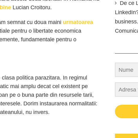
De ce L
bine
Lucian Croitoru.
LinkedIn?
business.
 am semnat cu doua maini
urmatoarea
tiale pentru o libertate economica
Comunic
elemente, fundamentale pentru o
clasa politica parazitara. In regimul
ratic mai amplu decat cel existent pe
pan pe o buna parte din resursele tarii,
teresele. Dorim instaurarea normalitatii:
tateanului, nu invers.