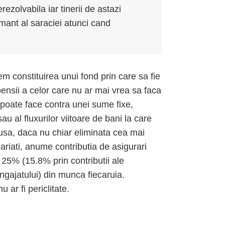
ezolvabila iar tinerii de astazi
mant al saraciei atunci cand
em constituirea unui fond prin care sa fie
pensii a celor care nu ar mai vrea sa faca
e poate face contra unei sume fixe,
u al fluxurilor viitoare de bani la care
edusa, daca nu chiar eliminata cea mai
ariati, anume contributia de asigurari
 25% (15.8% prin contributii ale
angajatului) din munca fiecaruia.
u ar fi periclitate.