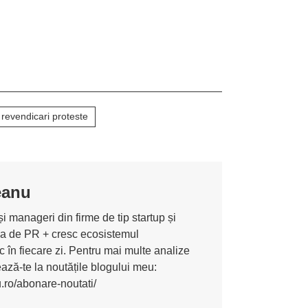
revendicari proteste
eanu
i manageri din firme de tip startup și
ona de PR + cresc ecosistemul
 în fiecare zi. Pentru mai multe analize
nează-te la noutățile blogului meu:
u.ro/abonare-noutati/