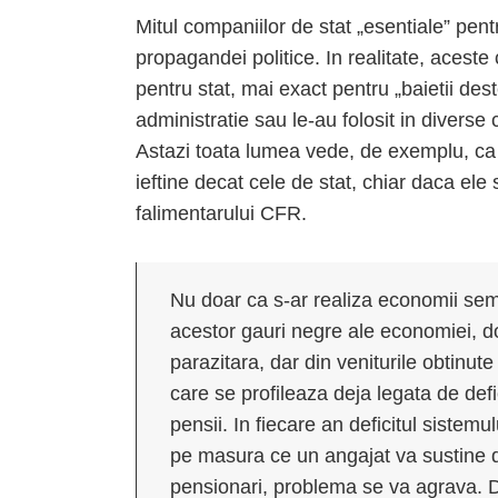
Mitul companiilor de stat „esentiale” pen
propagandei politice. In realitate, acest
pentru stat, mai exact pentru „baietii dest
administratie sau le-au folosit in divers
Astazi toata lumea vede, de exemplu, ca 
ieftine decat cele de stat, chiar daca ele 
falimentarului CFR.
Nu doar ca s-ar realiza economii semn
acestor gauri negre ale economiei, do
parazitara, dar din veniturile obtinu
care se profileaza deja legata de defi
pensii. In fiecare an deficitul sistemu
pe masura ce un angajat va sustine d
pensionari, problema se va agrava.