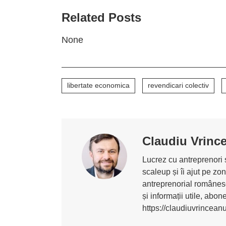
Related Posts
None
libertate economica
revendicari colectiv
Claudiu Vrinc
Lucrez cu antreprenori ș
scaleup și îi ajut pe z
antreprenorial românesc
și informații utile, abo
https://claudiuvrincean