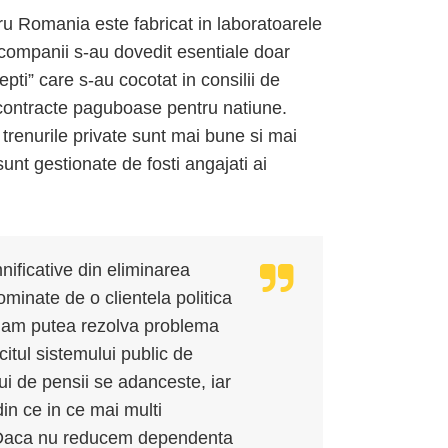
tru Romania este fabricat in laboratoarele
e companii s-au dovedit esentiale doar
epti” care s-au cocotat in consilii de
e contracte paguboase pentru natiune.
trenurile private sunt mai bune si mai
sunt gestionate de fosti angajati ai
ificative din eliminarea
minate de o clientela politica
te am putea rezolva problema
citul sistemului public de
lui de pensii se adanceste, iar
in ce in ce mai multi
 Daca nu reducem dependenta