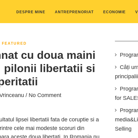
DESPRE MINE
ANTREPRENORIAT
ECONOMIE
V
FEATURED
nat cu doua maini
Progra
ilonii libertatii si
Câți ur
principali
eritatii
Progra
 Vrinceanu
/ No Comment
for SAL
Program
tul lipsei libertatii fata de coruptie si a
media&Lin
 printre cele mai modeste scoruri din
Selling
ra aceste doua libertati. In Romania nu