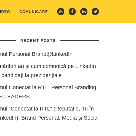
IDEO
COMUNICARE
RECENT POSTS
mul Personal Brand@LinkedIn
măritori au și cum comunică pe LinkedIn
i candidați la prezidențiale
mul Conectat la RTL: Personal Branding
ES LEADERS
ul “Conectat la RTL” (Reputație, Tu în
kedIn): Brand Personal, Media și Social