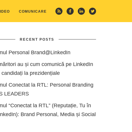
IDEO
COMUNICARE
RECENT POSTS
mul Personal Brand@LinkedIn
măritori au și cum comunică pe LinkedIn
i candidați la prezidențiale
mul Conectat la RTL: Personal Branding
ES LEADERS
ul “Conectat la RTL” (Reputație, Tu în
kedIn): Brand Personal, Media și Social