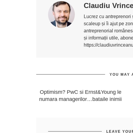
Claudiu Vrinc
Lucrez cu antreprenori ș
scaleup și îi ajut pe z
antreprenorial românesc
și informații utile, abo
https://claudiuvrincean
YOU MAY 
Optimism? PwC si Ernst&Young le
numara managerilor…bataile inimii
LEAVE YOU