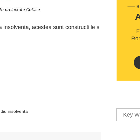
H
 insolventa, acestea sunt constructiile si
F
Rom
udiu insolventa