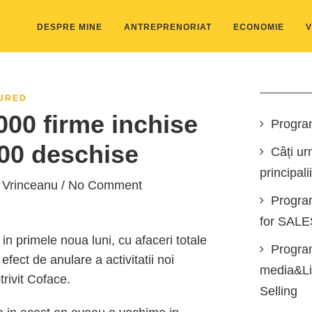
DESPRE MINE
ANTREPRENORIAT
ECONOMIE
V
URED
.000 firme inchise
Progra
00 deschise
Câți ur
principali
 Vrinceanu
/ No Comment
Progra
for SAL
 in primele noua luni, cu afaceri totale
Program
efect de anulare a activitatii noi
media&Lin
trivit Coface.
Selling