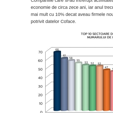
Companiile care si-au intrerupt activitat
economie de circa zece ani, iar anul tre
mai mult cu 10% decat aveau firmele nou in
potrivit datelor Coface.