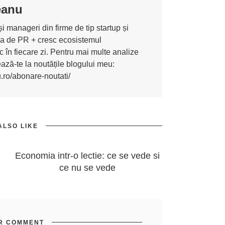
eanu
i manageri din firme de tip startup și
ona de PR + cresc ecosistemul
 în fiecare zi. Pentru mai multe analize
nează-te la noutățile blogului meu:
u.ro/abonare-noutati/
ALSO LIKE
Economia intr-o lectie: ce se vede si
ce nu se vede
R COMMENT