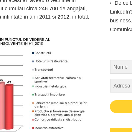
ea in acest an aveau o vechime in
De ce L
cut cumulau circa 246.700 de angajati,
LinkedIn?
fiintate in anii 2011 si 2012, in total,
business.
Comunic