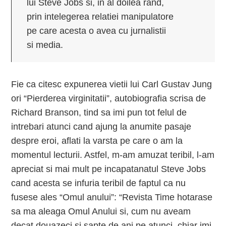
lui Steve Jobs si, in al doilea rand,
prin intelegerea relatiei manipulatore
pe care acesta o avea cu jurnalistii
si media.
Fie ca citesc expunerea vietii lui Carl Gustav Jung
ori “Pierderea virginitatii”, autobiografia scrisa de
Richard Branson, tind sa imi pun tot felul de
intrebari atunci cand ajung la anumite pasaje
despre eroi, aflati la varsta pe care o am la
momentul lecturii. Astfel, m-am amuzat teribil, l-am
apreciat si mai mult pe incapatanatul Steve Jobs
cand acesta se infuria teribil de faptul ca nu
fusese ales “Omul anului”: “Revista Time hotarase
sa ma aleaga Omul Anului si, cum nu aveam
decat douazeci si sapte de ani pe atunci, chiar imi