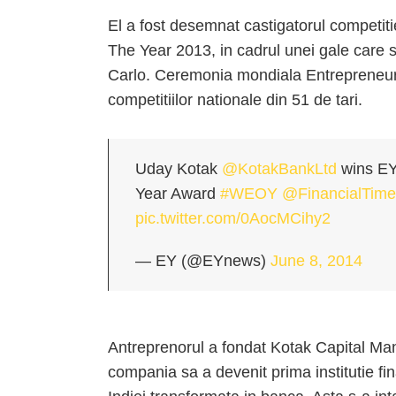
El a fost desemnat castigatorul competit
The Year 2013, in cadrul unei gale care
Carlo. Ceremonia mondiala Entrepreneur o
competitiilor nationale din 51 de tari.
Uday Kotak
@KotakBankLtd
wins EY
Year Award
#WEOY
@FinancialTime
pic.twitter.com/0AocMCihy2
— EY (@EYnews)
June 8, 2014
Antreprenorul a fondat Kotak Capital Ma
compania sa a devenit prima institutie fi