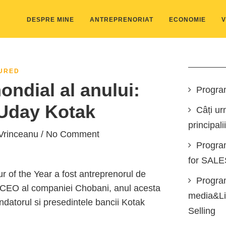
DESPRE MINE
ANTREPRENORIAT
ECONOMIE
V
URED
ndial al anului:
Progra
Uday Kotak
Câți ur
principali
Vrinceanu
/ No Comment
Progra
for SAL
r of the Year a fost antreprenorul de
Program
i CEO al companiei Chobani, anul acesta
media&Lin
ndatorul si presedintele bancii Kotak
Selling