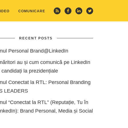
IDEO
COMUNICARE
RECENT POSTS
mul Personal Brand@LinkedIn
măritori au și cum comunică pe LinkedIn
i candidați la prezidențiale
mul Conectat la RTL: Personal Branding
ES LEADERS
ul “Conectat la RTL” (Reputație, Tu în
kedIn): Brand Personal, Media și Social