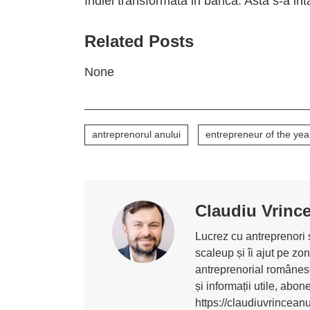
Indiei transformata in banca. Asta s-a in
Related Posts
None
antreprenorul anului
entrepreneur of the yea
Claudiu Vrinc
Lucrez cu antreprenori ș
scaleup și îi ajut pe z
antreprenorial românesc
și informații utile, abo
https://claudiuvrincean