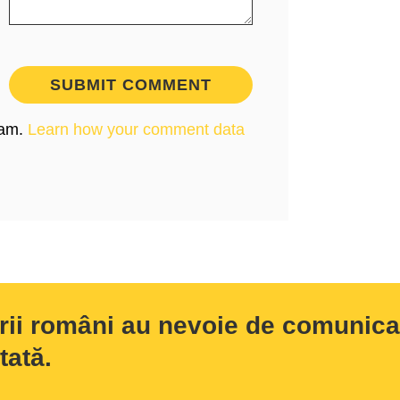
pam.
Learn how your comment data
rii români au nevoie de comunicar
tată.