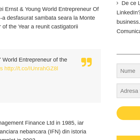
De ce L
iei Ernst & Young World Entrepreneur Of
LinkedIn?
 s-a desfasurat sambata seara la Monte
business.
f the Year a reunit castigatorii
Comunic
 World Entrepreneur of the
s
http://t.co/IUnrahGZ8l
nagement Finance Ltd in 1985, iar
nanciara nebancara (IFN) din istoria