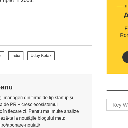
tamplat in 2003.
H
F
Rom
r
India
Uday Kotak
eanu
i manageri din firme de tip startup și
ona de PR + cresc ecosistemul
 în fiecare zi. Pentru mai multe analize
nează-te la noutățile blogului meu:
u.ro/abonare-noutati/