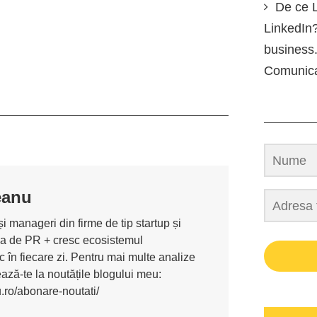
De ce L
LinkedIn?
business.
Comunic
eanu
i manageri din firme de tip startup și
ona de PR + cresc ecosistemul
 în fiecare zi. Pentru mai multe analize
nează-te la noutățile blogului meu:
u.ro/abonare-noutati/