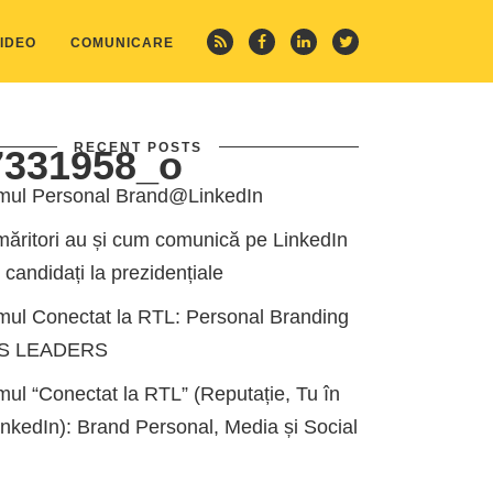
IDEO
COMUNICARE
RECENT POSTS
7331958_o
mul Personal Brand@LinkedIn
măritori au și cum comunică pe LinkedIn
i candidați la prezidențiale
mul Conectat la RTL: Personal Branding
ES LEADERS
ul “Conectat la RTL” (Reputație, Tu în
kedIn): Brand Personal, Media și Social