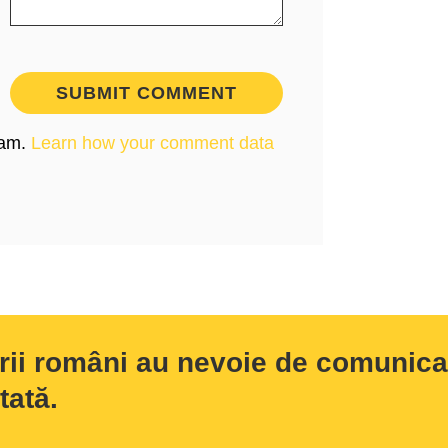
pam.
Learn how your comment data
rii români au nevoie de comunicar
tată.