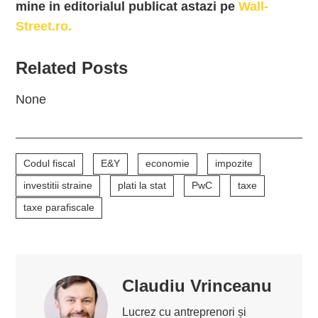
mine in editorialul publicat astazi pe
Wall-
Street.ro.
Related Posts
None
Codul fiscal
E&Y
economie
impozite
investitii straine
plati la stat
PwC
taxe
taxe parafiscale
Claudiu Vrinceanu
Lucrez cu antreprenori și