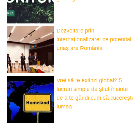
Dezvoltare prin
internaționalizare: ce potențial
uriaș are România
Vrei să te extinzi global? 5
lucruri simple de știut înainte
de a te gândi cum să cucerești
lumea