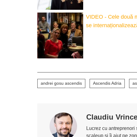
VIDEO - Cele două m
se internaționalizeaz
andrei gosu ascendis
Ascendis Adria
as
Claudiu Vrinc
Lucrez cu antreprenori ș
scaleup și îi ajut pe z