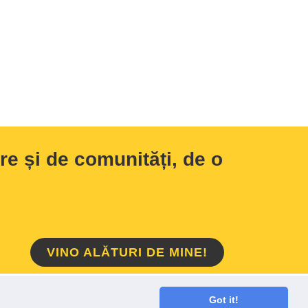
e și de comunități, de o
VINO ALĂTURI DE MINE!
HOME
/
DESPRE MINE
/
CONTACT
Got it!