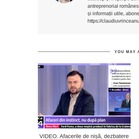
antreprenorial românesc
și informații utile, abo
https://claudiuvrincean
YOU MAY 
VIDEO. Afacerile de nișă, dezbatere