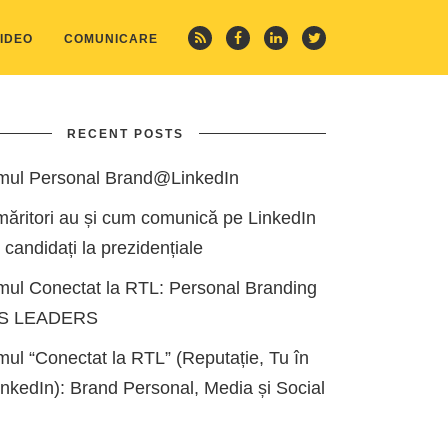
IDEO
COMUNICARE
RECENT POSTS
mul Personal Brand@LinkedIn
măritori au și cum comunică pe LinkedIn
i candidați la prezidențiale
mul Conectat la RTL: Personal Branding
ES LEADERS
ul “Conectat la RTL” (Reputație, Tu în
kedIn): Brand Personal, Media și Social