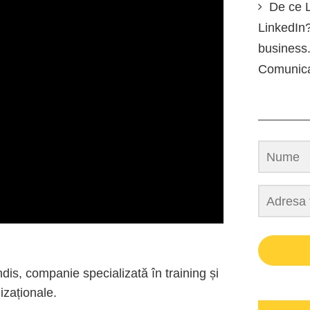
De ce L
LinkedIn?
business.
Comunic
dis, companie specializată în training și
izaționale.