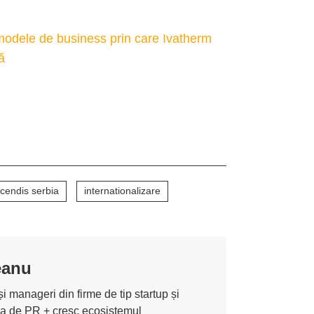
odele de business prin care Ivatherm
ă
cendis serbia
internationalizare
eanu
i manageri din firme de tip startup și
ona de PR + cresc ecosistemul