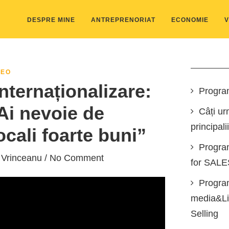
DESPRE MINE
ANTREPRENORIAT
ECONOMIE
V
DEO
nternaționalizare:
Progra
Ai nevoie de
Câți ur
principali
cali foarte buni”
Progra
 Vrinceanu
/ No Comment
for SAL
Program
media&Lin
Selling