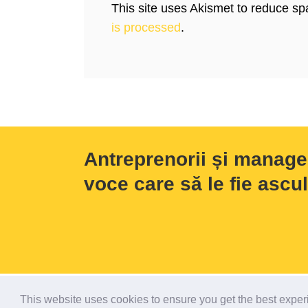
This site uses Akismet to reduce s
is processed
.
Antreprenorii și manage
voce care să le fie ascul
Copyright 2018 Claudiu Vrinceanu
This website uses cookies to ensure you get the best expe