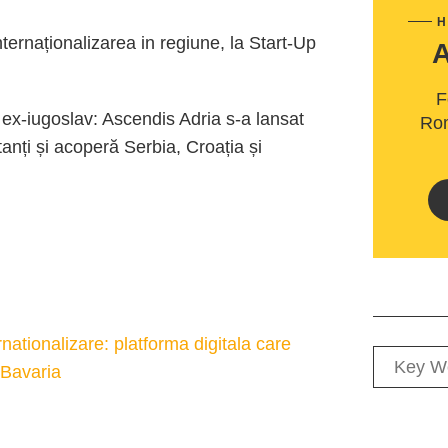
H
ernaționalizarea in regiune, la Start-Up
F
ex-iugoslav: Ascendis Adria s-a lansat
Rom
anți și acoperă Serbia, Croația și
rnationalizare: platforma digitala care
n Bavaria