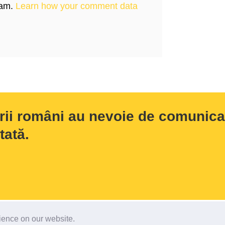
pam.
Learn how your comment data
rii români au nevoie de comunicar
tată.
rience on our website.