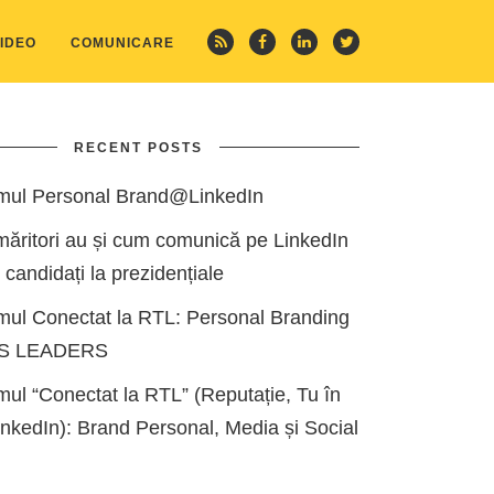
IDEO
COMUNICARE
RECENT POSTS
mul Personal Brand@LinkedIn
măritori au și cum comunică pe LinkedIn
i candidați la prezidențiale
mul Conectat la RTL: Personal Branding
ES LEADERS
ul “Conectat la RTL” (Reputație, Tu în
kedIn): Brand Personal, Media și Social