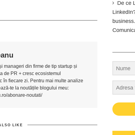
De ce L
LinkedIn?
business.
Comunic
eanu
i manageri din firme de tip startup și
ona de PR + cresc ecosistemul
 în fiecare zi. Pentru mai multe analize
nează-te la noutățile blogului meu:
u.ro/abonare-noutati/
ALSO LIKE