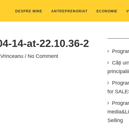
DESPRE MINE
ANTREPRENORIAT
ECONOMIE
V
4-14-at-22.10.36-2
Progra
 Vrinceanu
/ No Comment
Câți ur
principali
Progra
for SAL
Program
media&Lin
Selling