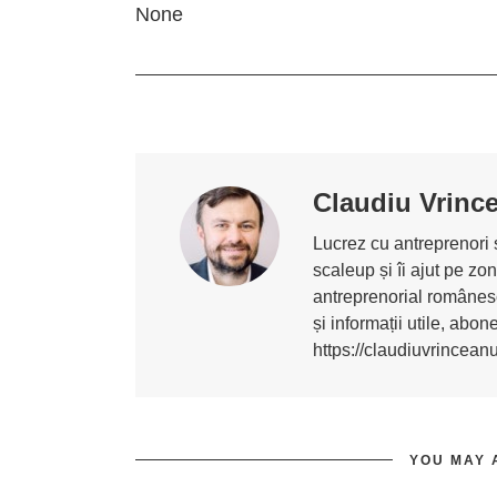
None
Claudiu Vrinc
Lucrez cu antreprenori ș
scaleup și îi ajut pe z
antreprenorial românesc
și informații utile, abo
https://claudiuvrincean
YOU MAY 