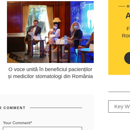
H
F
Rom
O voce unită în beneficiul pacienților
și medicilor stomatologi din România
R COMMENT
Your Comment*