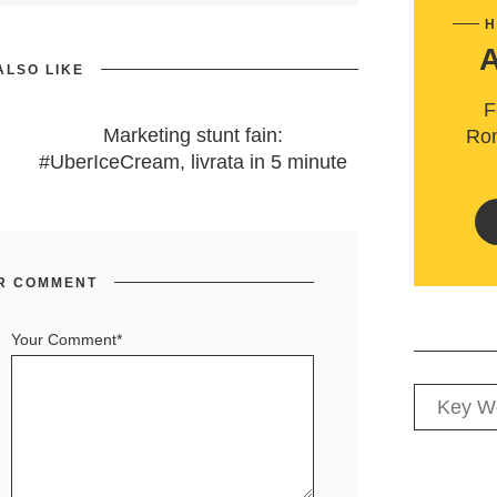
H
ALSO LIKE
F
Marketing stunt fain:
Rom
#UberIceCream, livrata in 5 minute
R COMMENT
Your Comment*