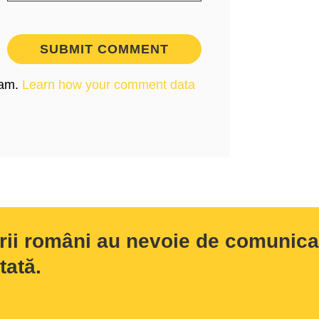
pam.
Learn how your comment data
rii români au nevoie de comunicar
tată.