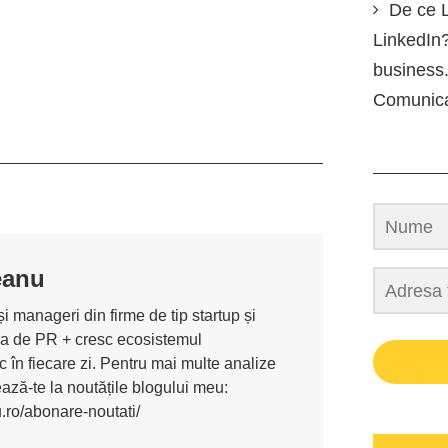
De ce L
LinkedIn?
business.
Comunic
eanu
i manageri din firme de tip startup și
ona de PR + cresc ecosistemul
 în fiecare zi. Pentru mai multe analize
nează-te la noutățile blogului meu:
u.ro/abonare-noutati/