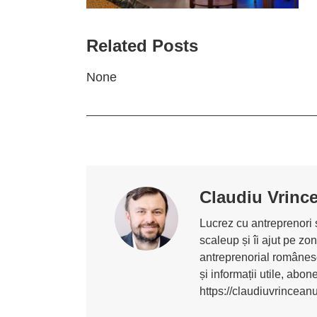
Related Posts
None
Claudiu Vrinc
Lucrez cu antreprenori ș
scaleup și îi ajut pe z
antreprenorial românesc
și informații utile, abo
https://claudiuvrincean