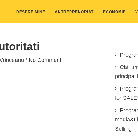
DESPRE MINE
ANTREPRENORIAT
ECONOMIE
V
toritati
Progra
 Vrinceanu
/ No Comment
Câți ur
principali
Progra
for SAL
Program
media&Lin
Selling