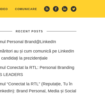
IDEO
COMUNICARE
RECENT POSTS
mul Personal Brand@LinkedIn
măritori au și cum comunică pe LinkedIn
i candidați la prezidențiale
mul Conectat la RTL: Personal Branding
ES LEADERS
ul “Conectat la RTL” (Reputație, Tu în
kedIn): Brand Personal, Media și Social