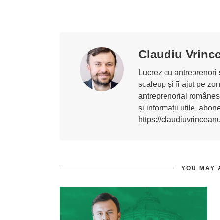
Claudiu Vrinc
Lucrez cu antreprenori ș
scaleup și îi ajut pe z
antreprenorial românesc
și informații utile, abo
https://claudiuvrincean
YOU MAY 