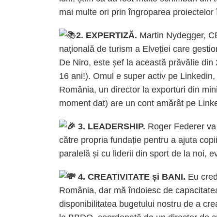
mai multe ori prin îngroparea proiectelor
2. EXPERTIZĂ.
Martin Nydegger, CE
națională de turism a Elveției care gest
De Niro, este șef la această prăvălie din
16 ani!). Omul e super activ pe Linkedin, 
România, un director la exporturi din minis
moment dat) are un cont amărât pe Linke
3. LEADERSHIP.
Roger Federer va 
către propria fundație pentru a ajuta copi
paralelă și cu liderii din sport de la noi, e
4. CREATIVITATE și BANI.
Eu cred 
România, dar mă îndoiesc de capacitatea s
disponibilitatea bugetului nostru de a cre