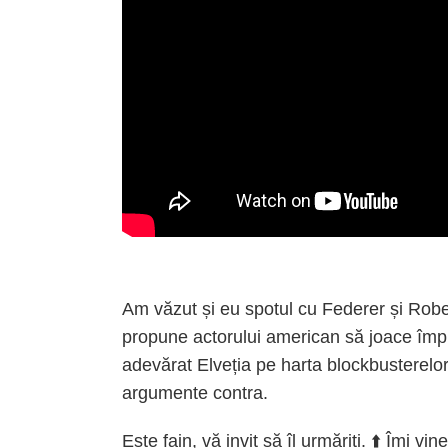
Am văzut și eu spotul cu Federer și Rober
propune actorului american să joace împr
adevărat Elveția pe harta blockbusterelo
argumente contra.
Este fain, vă invit să îl urmăriți. ⬆️ Îmi vi