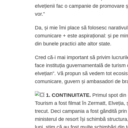
elvețienii fac o campanie de promovare și 
vor.”
Da, și mie îmi place să folosesc narativu
comunicare + este aspirațional: și pe mi
din bunele practici alte altor state.
Cred că-i mai important să privim lucruri
face instituția guvernamentală de turism d
elvețian”. Vă propun să vedem tot ecosist
comunicare, guvern și ambasadori de bra
1. CONTINUITATE.
Primul spot din
Tourism a fost filmat în Zermatt, Elveția
trecut. Deci campania a fost gândită prin
ministerul de resort își schimbă structur
luni, știm că au fost multe schimbări din