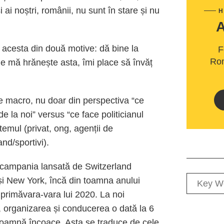
ai noștri, românii, nu sunt în stare și nu
H
l acesta din două motive: dă bine la
F
Rom
ne mă hrănește asta, îmi place să învăț
le macro, nu doar din perspectiva “ce
e la noi” versus “ce face politicianul
emul (privat, ong, agenții de
nd/sportivi).
 campania lansată de Switzerland
, și New York, încă din toamna anului
 primăvara-vara lui 2020. La noi
a, organizarea și conducerea o dată la 6
 toamnă încoace. Asta se traduce de cele