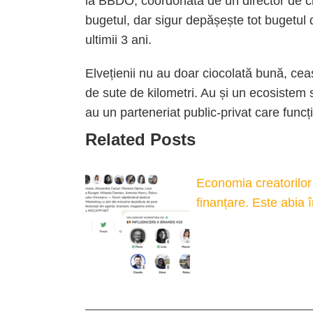
la BBDO, coordonată de un director de cr
bugetul, dar sigur depășește tot bugetul 
ultimii 3 ani.
Elvețienii nu au doar ciocolată bună, ceasu
de sute de kilometri. Au și un ecosistem să
au un parteneriat public-privat care funcț
Related Posts
Economia creatorilor
finanțare. Este abia