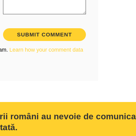
pam.
Learn how your comment data
rii români au nevoie de comunicar
tată.