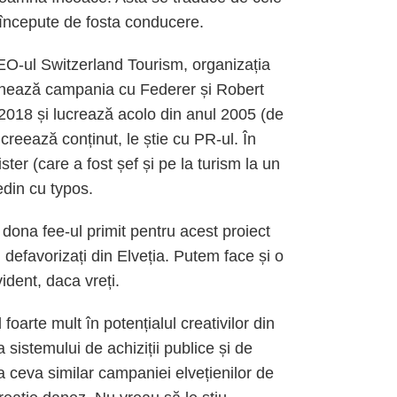
 începute de fosta conducere.
O-ul Switzerland Tourism, organizația
ionează campania cu Federer și Robert
 2018 și lucrează acolo din anul 2005 (de
creează conținut, le știe cu PR-ul. În
ter (care a fost șef și pe la turism la un
din cu typos.
dona fee-ul primit pentru acest proiect
i defavorizați din Elveția. Putem face și o
vident, daca vreți.
foarte mult în potențialul creativilor din
istemului de achiziții publice și de
a ceva similar campaniei elvețienilor de