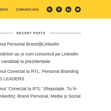
IDEO
COMUNICARE
RECENT POSTS
mul Personal Brand@LinkedIn
măritori au și cum comunică pe LinkedIn
i candidați la prezidențiale
mul Conectat la RTL: Personal Branding
ES LEADERS
ul “Conectat la RTL” (Reputație, Tu în
kedIn): Brand Personal, Media și Social