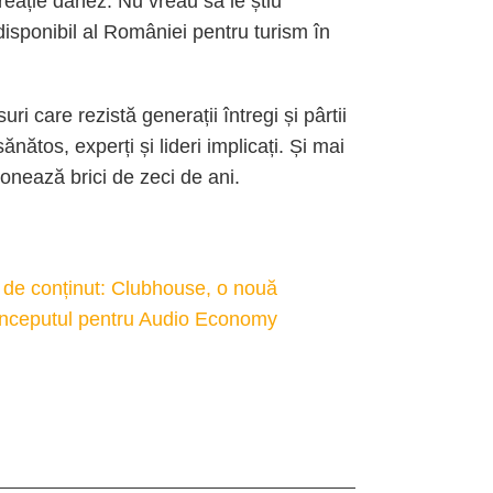
eație danez. Nu vreau să le știu
disponibil al României pentru turism în
ri care rezistă generații întregi și pârtii
nătos, experți și lideri implicați. Și mai
ionează brici de zeci de ani.
 de conținut: Clubhouse, o nouă
 începutul pentru Audio Economy