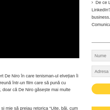
De ce L
LinkedIn?
business.
Comunic
t De Niro în care tenisman-ul elvețian îi
eună într-un film care să pună cu
r, doar că De Niro găsește mai multe
ne și mie să preiau retorica “Uite, băi, cum