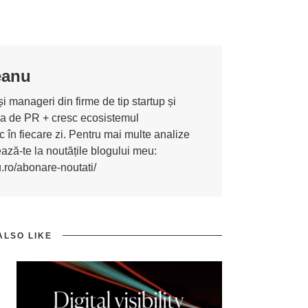
eanu
i manageri din firme de tip startup și
ona de PR + cresc ecosistemul
 în fiecare zi. Pentru mai multe analize
nează-te la noutățile blogului meu:
u.ro/abonare-noutati/
ALSO LIKE