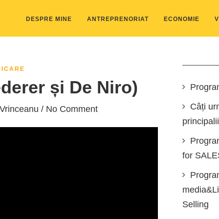
DESPRE MINE
ANTREPRENORIAT
ECONOMIE
V
ICARE
erer și De Niro)
Progra
Câți ur
 Vrinceanu
/ No Comment
principali
Progra
for SAL
Program
media&Lin
Selling