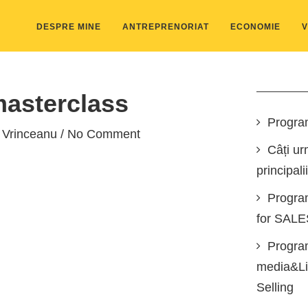
DESPRE MINE
ANTREPRENORIAT
ECONOMIE
V
asterclass
Progra
 Vrinceanu
/ No Comment
Câți ur
principali
Progra
for SAL
Program
media&Lin
Selling