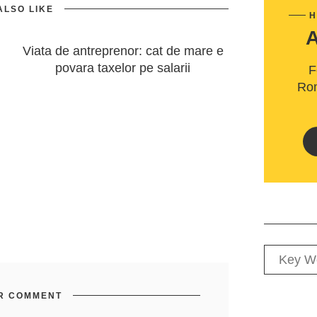
ALSO LIKE
H
Viata de antreprenor: cat de mare e
povara taxelor pe salarii
F
Rom
R COMMENT