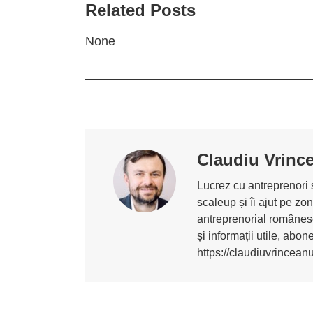
Related Posts
None
Claudiu Vrinc
Lucrez cu antreprenori ș
scaleup și îi ajut pe z
antreprenorial românesc
și informații utile, abo
https://claudiuvrincean