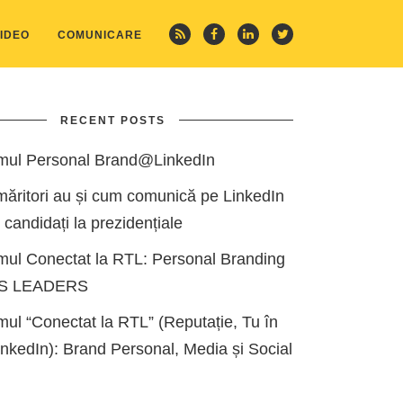
IDEO
COMUNICARE
RECENT POSTS
mul Personal Brand@LinkedIn
măritori au și cum comunică pe LinkedIn
i candidați la prezidențiale
mul Conectat la RTL: Personal Branding
ES LEADERS
ul “Conectat la RTL” (Reputație, Tu în
kedIn): Brand Personal, Media și Social