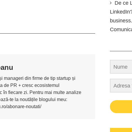
De ce L
LinkedIn?
business.
Comunic
eanu
i manageri din firme de tip startup și
ona de PR + cresc ecosistemul
 în fiecare zi. Pentru mai multe analize
nează-te la noutățile blogului meu:
u.ro/abonare-noutati/