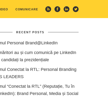
IDEO
COMUNICARE
RECENT POSTS
mul Personal Brand@LinkedIn
măritori au și cum comunică pe LinkedIn
i candidați la prezidențiale
mul Conectat la RTL: Personal Branding
ES LEADERS
ul “Conectat la RTL” (Reputație, Tu în
kedIn): Brand Personal, Media și Social