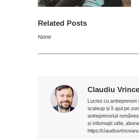
Related Posts
None
Claudiu Vrinc
Lucrez cu antreprenori ș
scaleup și îi ajut pe z
antreprenorial românesc
și informații utile, abo
https://claudiuvrincean