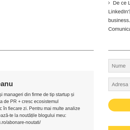
De ce L
LinkedIn?
business.
Comunic
eanu
i manageri din firme de tip startup și
ona de PR + cresc ecosistemul
 în fiecare zi. Pentru mai multe analize
nează-te la noutățile blogului meu:
u.ro/abonare-noutati/