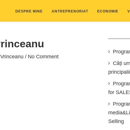
DESPRE MINE
ANTREPRENORIAT
ECONOMIE
V
vrinceanu
Progra
 Vrinceanu
/ No Comment
Câți ur
principali
Progra
for SAL
Program
media&Lin
Selling