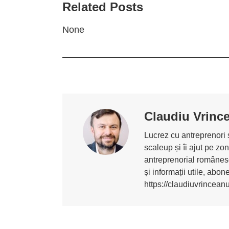
Related Posts
None
Claudiu Vrinc
Lucrez cu antreprenori ș
scaleup și îi ajut pe z
antreprenorial românesc
și informații utile, abo
https://claudiuvrincean