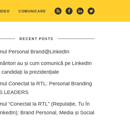
IDEO
COMUNICARE
RECENT POSTS
mul Personal Brand@LinkedIn
măritori au și cum comunică pe LinkedIn
i candidați la prezidențiale
mul Conectat la RTL: Personal Branding
ES LEADERS
ul “Conectat la RTL” (Reputație, Tu în
kedIn): Brand Personal, Media și Social