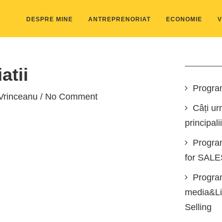
DESPRE MINE
ANTREPRENORIAT
ECONOMIE
V
atii
Progra
Vrinceanu
/ No Comment
Câți ur
principali
Progra
for SAL
Program
media&Lin
Selling