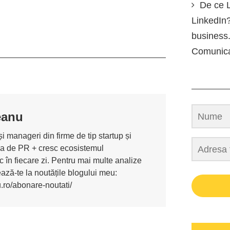
De ce L
LinkedIn?
business.
Comunic
eanu
i manageri din firme de tip startup și
ona de PR + cresc ecosistemul
 în fiecare zi. Pentru mai multe analize
nează-te la noutățile blogului meu:
u.ro/abonare-noutati/