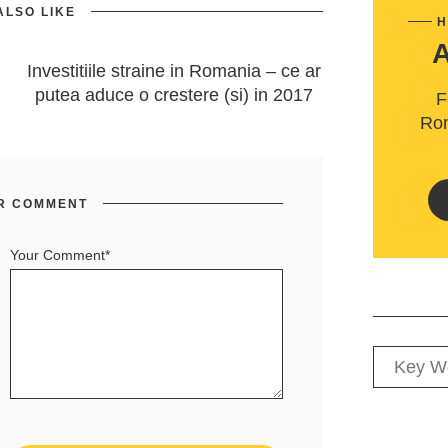
ALSO LIKE
H
Investitiile straine in Romania – ce ar
putea aduce o crestere (si) in 2017
F
Rom
R COMMENT
Your Comment*