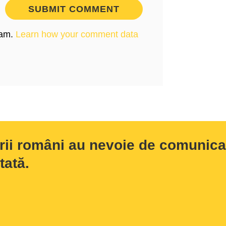
pam.
Learn how your comment data
rii români au nevoie de comunicar
tată.